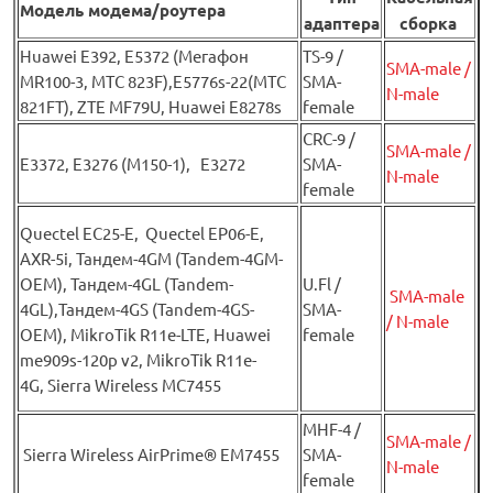
Модель модема/роутера
адаптера
сборка
Huawei Е392, E5372 (Мегафон
TS-9 /
SMA-male /
MR100-3, МТС 823F),E5776s-22(МТС
SMA-
N-male
821FT), ZTE MF79U, Huawei E8278s
female
CRC-9 /
SMA-male /
E3372, E3276 (М150-1), E3272
SMA-
N-male
female
Quectel EC25-E, Quectel EP06-E,
AXR-5i, Тандем-4GM (Tandem-4GM-
OEM), Тандем-4GL (Tandem-
U.Fl /
SMA-male
4GL),Тандем-4GS (Tandem-4GS-
SMA-
/ N-male
OEM), MikroTik R11e-LTE, Huawei
female
me909s-120p v2, MikroTik R11e-
4G, Sierra Wireless MC7455
MHF-4 /
SMA-male /
Sierra Wireless AirPrime® EM7455
SMA-
N-male
female