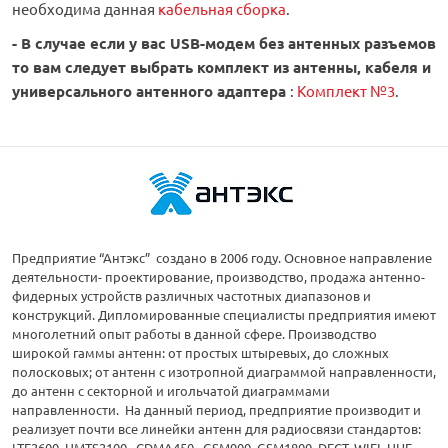
необходима данная
кабельная сборка
.
- В случае если у вас USB-модем без антенных разъемов
то вам следует выбрать комплект из антенны, кабеля и
универсального антенного адаптера
:
Комплект №3
.
Предприятие “Антэкс” создано в 2006 году. Основное направление
деятельности- проектирование, производство, продажа антенно-
фидерных устройств различных частотных диапазонов и
конструкций. Дипломированные специалисты предприятия имеют
многолетний опыт работы в данной сфере. Производство
широкой гаммы антенн: от простых штыревых, до сложных
полосковых; от антенн с изотропной диаграммой направленности,
до антенн с секторной и игольчатой диаграммами
направленности. На данный период, предприятие производит и
реализует почти все линейки антенн для радиосвязи стандартов:
LTE2600, UMTS2100, CDMA450, GSM900, GSM1800, DECT, WIFI, UHF,