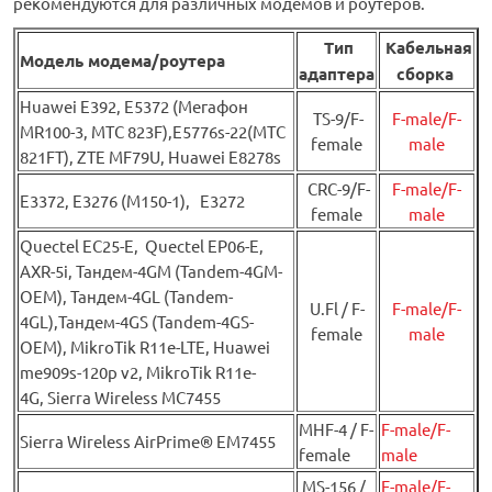
рекомендуются для различных модемов и роутеров.
Тип
Кабельная
Модель модема/роутера
адаптера
сборка
Huawei Е392, E5372 (Мегафон
TS-9/F-
F-male/F-
MR100-3, МТС 823F),E5776s-22(МТС
female
male
821FT), ZTE MF79U, Huawei E8278s
CRC-9/F-
F-male/F-
E3372, E3276 (М150-1), E3272
female
male
Quectel EC25-E, Quectel EP06-E,
AXR-5i, Тандем-4GM (Tandem-4GM-
OEM), Тандем-4GL (Tandem-
U.Fl / F-
F-male/F-
4GL),Тандем-4GS (Tandem-4GS-
female
male
OEM), MikroTik R11e-LTE, Huawei
me909s-120p v2, MikroTik R11e-
4G, Sierra Wireless MC7455
MHF-4 / F-
F-male/F-
Sierra Wireless AirPrime® EM7455
female
male
MS-156 /
F-male/F-