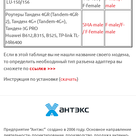
LU-150/156
F-female
male
Роутеры Тандем 4GR (Tandem-4GR-
2), Тандем 4G+ (Tandem-4G+),
SMA-male
F-male/F-
Тандем-3G PRO
/ F-female
male
Huawei B612,B315, B525, TP-link TL-
MR6400
Если в этой таблице вы не нашли название своего модема,
то определить необходимый тип разъема адаптера вы
сможете по
ссылке >>>
Инструкция по установке (
скачать
)
Предприятие “Антэкс” создано в 2006 году. Основное направление
деятельности- проектирование, производство, продажа антенно-