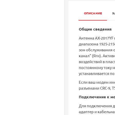
ОПИСАНИЕ
Х
Общие сведения
Антенна AX-2017YF
диапазона 1925-215
зон обслуживания о
канал" (Яги). Акти
воздействий в плас
постоянному току 
устанавливается по 
Если ваш модем име
разъемами CRC-9, T
Подключение к мо
Для подключения д
адаптер и кабельна