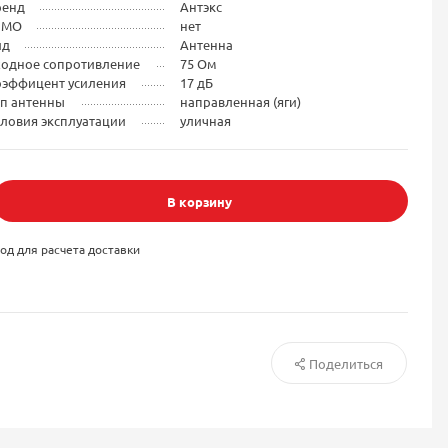
ренд
Антэкс
IMO
нет
ид
Антенна
ходное сопротивление
75 Ом
оэффицент усиления
17 дБ
ип антенны
направленная (яги)
ловия эксплуатации
уличная
В корзину
од для расчета доставки
Поделиться