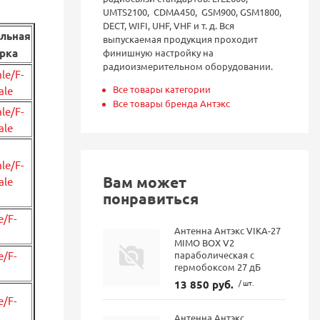
UMTS2100, CDMA450, GSM900, GSM1800,
DECT, WIFI, UHF, VHF и т. д. Вся
льная
выпускаемая продукция проходит
рка
финишную настройку на
радиоизмерительном оборудовании.
le/F-
Все товары категории
ale
Все товары бренда Антэкс
le/F-
ale
le/F-
Вам может
ale
понравиться
e/F-
Антенна Антэкс VIKA-27
MIMO BOX V2
параболическая с
e/F-
гермобоксом 27 дБ
13 850 руб.
/ шт.
e/F-
Антенна Антэкс