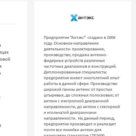
Предприятие “Антэкс” создано в 2006
году. Основное направление
и
деятельности- проектирование,
ицах
производство, продажа антенно-
новой
фидерных устройств различных
х
частотных диапазонов и конструкций.
Дипломированные специалисты
о
предприятия имеют многолетний опыт
работы в данной сфере. Производство
широкой гаммы антенн: от простых
штыревых, до сложных полосковых; от
с
антенн с изотропной диаграммой
направленности, до антенн с секторной
и игольчатой диаграммами
направленности. На данный период,
предприятие производит и реализует
м
почти все линейки антенн для
радиосвязи стандартов: LTE2600,