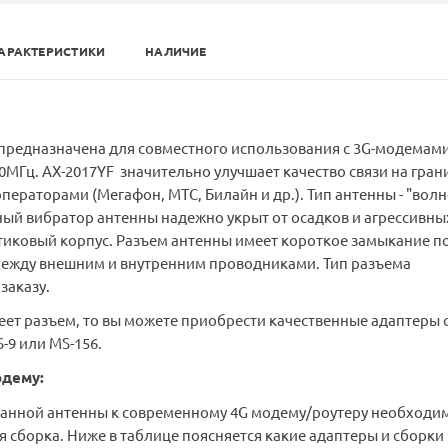
АРАКТЕРИСТИКИ
НАЛИЧИЕ
 предназначена для совместного использования с 3G-модемам
0МГц. АX-2017YF значительно улучшает качество связи на гран
ператорами (Мегафон, МТС, Билайн и др.). Тип антенны - "вол
вный вибратор антенны надежно укрыт от осадков и агрессивны
тиковый корпус. Разъем антенны имеет короткое замыкание п
между внешним и внутренним проводниками. Тип разъема
заказу.
ет разъем, то вы можете приобрести качественные адаптеры 
S-9 или MS-156.
дему:
анной антенны к современному 4G модему/роутеру необходи
я сборка. Ниже в таблице поясняется какие адаптеры и сборки