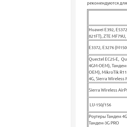
рекомендуются для
Huawei Е392, E537
821FT), ZTE MF79U,
E3372, E3276 (М150
Quectel EC25-E, Qu
4GM-OEM), Тандем-
OEM), MikroTik R11
4G, Sierra Wireless
Sierra Wireless Ai
LU-150/156
Роутеры Тандем 4GR
Тандем-3G PRO