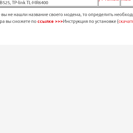
B525, TP-link TL-MR6400
е вы не нашли название своего модема, то определить необхо
ра вы сможете по
ссылке >>>
Инструкция по установке (
скачат