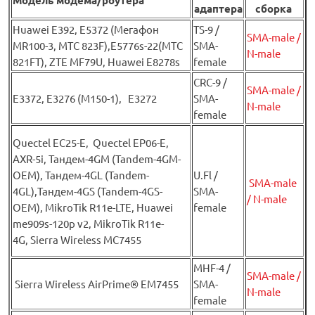
Модель модема/роутера
адаптера
сборка
Huawei Е392, E5372 (Мегафон
TS-9 /
SMA-male /
MR100-3, МТС 823F),E5776s-22(МТС
SMA-
N-male
821FT), ZTE MF79U, Huawei E8278s
female
CRC-9 /
SMA-male /
E3372, E3276 (М150-1), E3272
SMA-
N-male
female
Quectel EC25-E, Quectel EP06-E,
AXR-5i, Тандем-4GM (Tandem-4GM-
OEM), Тандем-4GL (Tandem-
U.Fl /
SMA-male
4GL),Тандем-4GS (Tandem-4GS-
SMA-
/ N-male
OEM), MikroTik R11e-LTE, Huawei
female
me909s-120p v2, MikroTik R11e-
4G, Sierra Wireless MC7455
MHF-4 /
SMA-male /
Sierra Wireless AirPrime® EM7455
SMA-
N-male
female