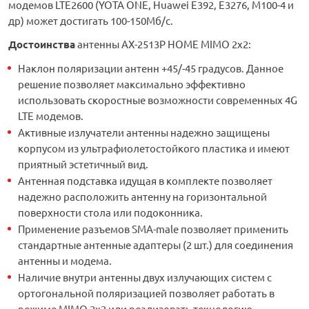
модемов LTE2600 (YOTA ONE, Huawei E392, Е3276, М100-4 и
др) может достигать 100-150Мб/с.
Достоинства
антенны АX-2513P HOME MIMO 2х2:
Наклон поляризации антенн +45/-45 градусов. Данное
решение позволяет максимально эффективно
использовать скоростные возможности современных 4G
LTE модемов.
Активные излучатели антенны надежно защищены
корпусом из ультрафиолетостойкого пластика и имеют
приятный эстетичный вид.
Антенная подставка идущая в комплекте позволяет
надежно расположить антенну на горизонтальной
поверхности стола или подоконника.
Применение разъемов SMA-male позволяет применить
стандартные антенные адаптеры (2 шт.) для соединения
антенны и модема.
Наличие внутри антенны двух излучающих систем с
ортогональной поляризацией позволяет работать в
режиме MIMO 2x2 или реализовать технологию