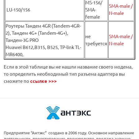
MS-156/
SMA-male /
LU-150/156
SMA-
N-male
female
Роутеры Тандем 4GR (Tandem-4GR-
2), Тандем 4G+ (Tandem-4G+),
не
SMA-male /
Тандем-3G PRO
требуется
N-male
Huawei B612,B315, B525, TP-link TL-
MR6400,
Если в этой таблице вы не нашли название своего модема,
то определить необходимый тип разъема адаптера вы
сможете по
ссылке >>>
Предприятие “Антэкс” создано в 2006 году. Основное направление
деятельности- проектирование, производство, продажа антенно-