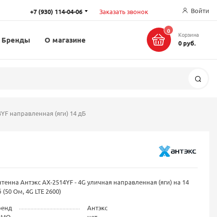
Войти
+7 (930) 114-04-06
Заказать звонок
0
Корзина
Бренды
О магазине
0 руб.
Поис
YF направленная (яги) 14 дБ
тенна Антэкс AX-2514YF - 4G уличная направленная (яги) на 14
 (50 Ом, 4G LTE 2600)
ренд
Антэкс
IMO
нет