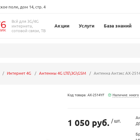
ое поле, дом 14, стр. 4
Всё для 3G/4G
Акции
Услуги
База знаний
интернета,
сотовой связи, ТВ
Интернет 4G
Антенны 4G LTE\3G\GSM
Антенна Антэкс AX-2514
Код товара: AX-2514YF
Наличие: много
Ан
1 050 руб.
/ шт.
Дб
Б
M