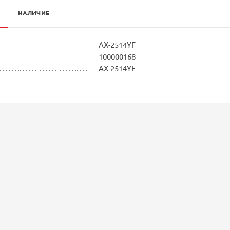
НАЛИЧИЕ
AX-2514YF
100000168
AX-2514YF