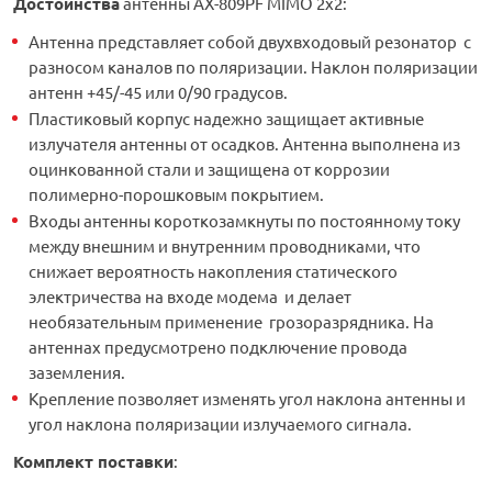
Достоинства
антенны АX-809PF MIMO 2х2:
Антенна представляет собой двухвходовый резонатор с
разносом каналов по поляризации. Наклон поляризации
антенн +45/-45 или 0/90 градусов.
Пластиковый корпус надежно защищает активные
излучателя антенны от осадков. Антенна выполнена из
оцинкованной стали и защищена от коррозии
полимерно-порошковым покрытием.
Входы антенны короткозамкнуты по постоянному току
между внешним и внутренним проводниками, что
снижает вероятность накопления статического
электричества на входе модема и делает
необязательным применение грозоразрядника. На
антеннах предусмотрено подключение провода
заземления.
Крепление позволяет изменять угол наклона антенны и
угол наклона поляризации излучаемого сигнала.
Комплект поставки
: