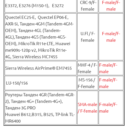
CRC-9/F-
F-male/F-
E3372, E3276 (М150-1), E3272
female
male
Quectel EC25-E, Quectel EP06-E,
AXR-5i, Тандем-4GM (Tandem-4GM-
OEM), Тандем-4GL (Tandem-
U.Fl / F-
F-male/F-
4GL),Тандем-4GS (Tandem-4GS-
female
male
OEM), MikroTik R11e-LTE, Huawei
me909s-120p v2, MikroTik R11e-
4G, Sierra Wireless MC7455
MHF-4 / F-
F-male/F-
Sierra Wireless AirPrime® EM7455
female
male
MS-156 /
F-male/F-
LU-150/156
F-female
male
Роутеры Тандем 4GR (Tandem-4GR-
2), Тандем 4G+ (Tandem-4G+),
SMA-male
F-male/F-
Тандем-3G PRO
/ F-female
male
Huawei B612,B315, B525, TP-link TL-
MR6400