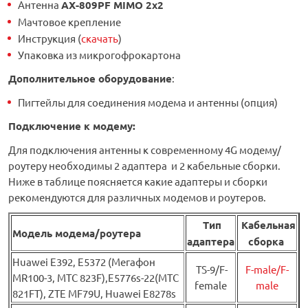
Антенна
АX-809PF MIMO 2х2
Мачтовое крепление
Инструкция (
скачать
)
Упаковка из микрогофрокартона
Дополнительное оборудование
:
Пигтейлы для соединения модема и антенны (опция)
Подключение к модему:
Для подключения антенны к современному 4G модему/
роутеру необходимы 2 адаптера и 2 кабельные сборки.
Ниже в таблице поясняется какие адаптеры и сборки
рекомендуются для различных модемов и роутеров.
Тип
Кабельная
Модель модема/роутера
адаптера
сборка
Huawei Е392, E5372 (Мегафон
TS-9/F-
F-male/F-
MR100-3, МТС 823F),E5776s-22(МТС
female
male
821FT), ZTE MF79U, Huawei E8278s