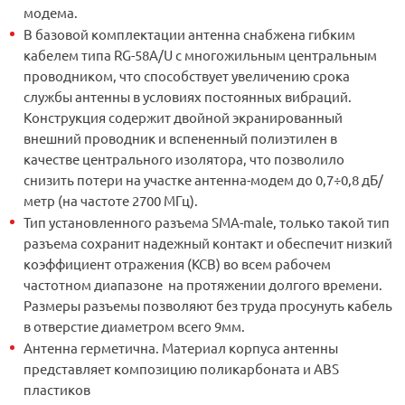
модема.
В базовой комплектации антенна снабжена гибким
кабелем типа RG-58A/U с многожильным центральным
проводником, что способствует увеличению срока
службы антенны в условиях постоянных вибраций.
Конструкция содержит двойной экранированный
внешний проводник и вспененный полиэтилен в
качестве центрального изолятора, что позволило
снизить потери на участке антенна-модем до 0,7÷0,8 дБ/
метр (на частоте 2700 МГц).
Тип установленного разъема SMA-male, только такой тип
разъема сохранит надежный контакт и обеспечит низкий
коэффициент отражения (КСВ) во всем рабочем
частотном диапазоне на протяжении долгого времени.
Размеры разъемы позволяют без труда просунуть кабель
в отверстие диаметром всего 9мм.
Антенна герметична. Материал корпуса антенны
представляет композицию поликарбоната и ABS
пластиков