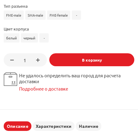
Тип разъема
FME-male
SMA-male
FME-female
-
Цвет корпуса
белый
черный
-
В корзину
Не удалось определить ваш город для расчета
доставки
Подробнее о доставке
Описание
Характеристики
Наличие