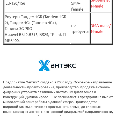
LU-150/156
SMA-
N-male
female
Роутеры Тандем 4GR (Tandem-4GR-
2), Тандем 4G+ (Tandem-4G+),
не
SMA-male /
Тандем-3G PRO
требуется
N-male
Huawei B612,B315, B525, TP-link TL-
MR6400,
Предприятие “Антэкс” создано в 2006 году. Основное направление
деятельности- проектирование, производство, продажа антенно-
фидерных устройств различных частотных диапазонов и
конструкций. Дипломированные специалисты предприятия имеют
многолетний опыт работы в данной сфере. Производство
широкой гаммы антенн: от простых штыревых, до сложных
полосковых; от антенн с изотропной диаграммой направленности,