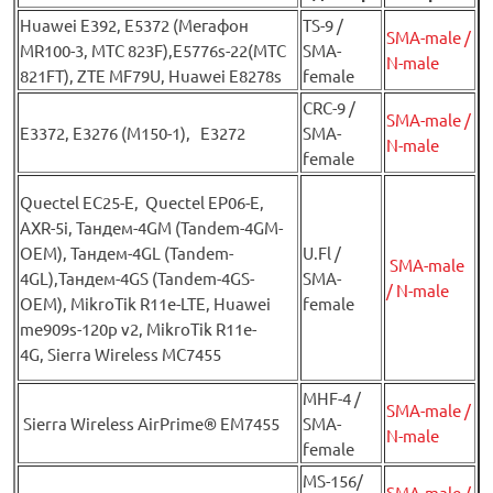
Huawei Е392, E5372 (Мегафон
TS-9 /
SMA-male /
MR100-3, МТС 823F),E5776s-22(МТС
SMA-
N-male
821FT), ZTE MF79U, Huawei E8278s
female
CRC-9 /
SMA-male /
E3372, E3276 (М150-1), E3272
SMA-
N-male
female
Quectel EC25-E, Quectel EP06-E,
AXR-5i, Тандем-4GM (Tandem-4GM-
OEM), Тандем-4GL (Tandem-
U.Fl /
SMA-male
4GL),Тандем-4GS (Tandem-4GS-
SMA-
/ N-male
OEM), MikroTik R11e-LTE, Huawei
female
me909s-120p v2, MikroTik R11e-
4G, Sierra Wireless MC7455
MHF-4 /
SMA-male /
Sierra Wireless AirPrime® EM7455
SMA-
N-male
female
MS-156/
SMA-male /