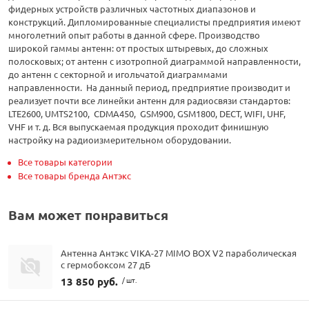
фидерных устройств различных частотных диапазонов и
конструкций. Дипломированные специалисты предприятия имеют
многолетний опыт работы в данной сфере. Производство
широкой гаммы антенн: от простых штыревых, до сложных
полосковых; от антенн с изотропной диаграммой направленности,
до антенн с секторной и игольчатой диаграммами
направленности. На данный период, предприятие производит и
реализует почти все линейки антенн для радиосвязи стандартов:
LTE2600, UMTS2100, CDMA450, GSM900, GSM1800, DECT, WIFI, UHF,
VHF и т. д. Вся выпускаемая продукция проходит финишную
настройку на радиоизмерительном оборудовании.
Все товары категории
Все товары бренда Антэкс
Вам может понравиться
Антенна Антэкс VIKA-27 MIMO BOX V2 параболическая
с гермобоксом 27 дБ
13 850 руб.
/ шт.