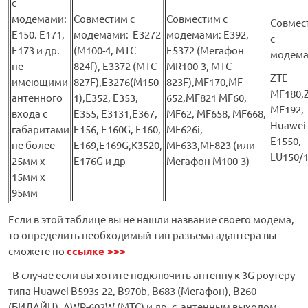
с
модемами:
Совместим с
Совместим с
Совмес
Е150. Е171,
модемами: Е3272
модемами: Е392,
с
Е173 и др.
(М100-4, МТС
E5372 (Мегафон
модема
не
824f), E3372 (МТС
MR100-3, МТС
ZTE
имеющими
827F),E3276(М150-
823F),MF170,MF
MF180,
антенного
1),E352, E353,
652,MF821 MF60,
MF192,
входа с
Е355, Е3131,Е367,
MF62, MF658, MF668,
Huawei
габаритами
E156, E160G, E160,
MF626i,
E1550,
не более
E169,E169G,K3520,
MF633,MF823 (или
LU150/
25мм х
E176G и др
Мегафон M100-3)
15мм х
95мм
Если в этой таблице вы не нашли название своего модема,
то определить необходимый тип разъема адаптера вы
сможете по
ссылке >>>
В случае если вы хотите подключить антенну к 3G роутеру
типа Huawei B593s-22, B970b, B683 (Мегафон), B260
(БИЛАЙН), AWR-602W (МТС) и др. с антенным выходом