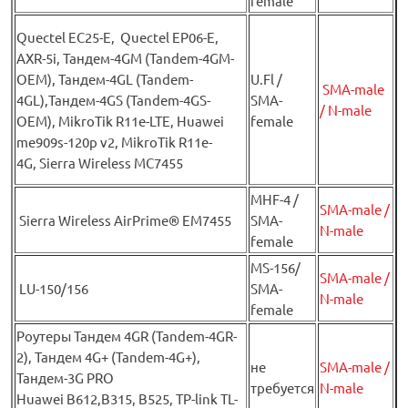
female
Quectel EC25-E, Quectel EP06-E,
AXR-5i, Тандем-4GM (Tandem-4GM-
OEM), Тандем-4GL (Tandem-
U.Fl /
SMA-male
4GL),Тандем-4GS (Tandem-4GS-
SMA-
/ N-male
OEM), MikroTik R11e-LTE, Huawei
female
me909s-120p v2, MikroTik R11e-
4G, Sierra Wireless MC7455
MHF-4 /
SMA-male /
Sierra Wireless AirPrime® EM7455
SMA-
N-male
female
MS-156/
SMA-male /
LU-150/156
SMA-
N-male
female
Роутеры Тандем 4GR (Tandem-4GR-
2), Тандем 4G+ (Tandem-4G+),
не
SMA-male /
Тандем-3G PRO
требуется
N-male
Huawei B612,B315, B525, TP-link TL-