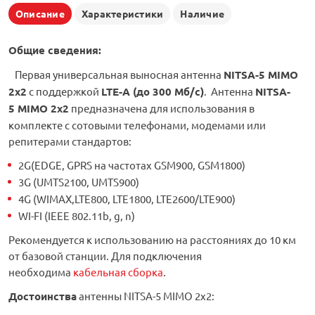
Описание
Характеристики
Наличие
Общие сведения:
Первая универсальная выносная антенна
NITSA-5 MIMO
2x2
с поддержкой
LTE-A (до 300 Мб/с)
. Антенна
NITSA-
5 MIMO 2x2
предназначена для использования в
комплекте c сотовыми телефонами, модемами или
репитерами стандартов:
2G(EDGE, GPRS на частотах GSM900, GSM1800)
3G (UMTS2100, UMTS900)
4G (WIMAX,LTE800, LTE1800, LTE2600/LTE900)
WI-FI (IEEE 802.11b, g, n)
Рекомендуется к использованию на расстояниях до 10 км
от базовой станции. Для подключения
необходима
кабельная сборка
.
Достоинства
антенны NITSA-5 MIMO 2x2: