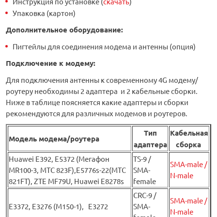
Инструкция по установке (
скачать
)
Упаковка (картон)
Дополнительное оборудование
:
Пигтейлы для соединения модема и антенны (опция)
Подключение к модему:
Для подключения антенны к современному 4G модему/
роутеру необходимы 2 адаптера и 2 кабельные сборки.
Ниже в таблице поясняется какие адаптеры и сборки
рекомендуются для различных модемов и роутеров.
Тип
Кабельная
Модель модема/роутера
адаптера
сборка
Huawei Е392, E5372 (Мегафон
TS-9 /
SMA-male /
MR100-3, МТС 823F),E5776s-22(МТС
SMA-
N-male
821FT), ZTE MF79U, Huawei E8278s
female
CRC-9 /
SMA-male /
E3372, E3276 (М150-1), E3272
SMA-
N-male