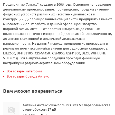
Предприятие “Антэкс” создано в 2006 году. Основное направление
деятельности- проектирование, производство, продажа антенно-
фидерных устройств различных частотных диапазонов и
конструкций. Дипломированные специалисты предприятия имеют
многолетний опыт работы в данной сфере. Производство
широкой гаммы антенн: от простых штыревых, до сложных
полосковых; от антенн с изотропной диаграммой направленности,
до антенн с секторной и игольчатой диаграммами
направленности. На данный период, предприятие производит и
реализует почти все линейки антенн для радиосвязи стандартов:
LTE2600, UMTS2100, CDMA450, GSM900, GSM1800, DECT, WIFI, UHF,
VHF и т. д. Вся выпускаемая продукция проходит финишную
настройку на радиоизмерительном оборудовании.
Все товары категории
Все товары бренда Антэкс
Вам может понравиться
Антенна Антэкс VIKA-27 MIMO BOX V2 параболическая
с гермобоксом 27 дБ
/ шт.