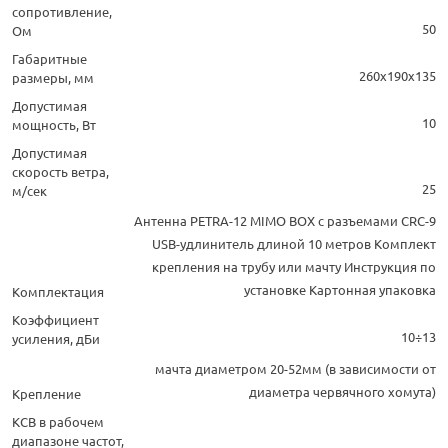
сопротивление,
50
Ом
Габаритные
260х190х135
размеры, мм
Допустимая
10
мощность, Вт
Допустимая
скорость ветра,
25
м/сек
Антенна PETRA-12 MIMO BOX с разъемами CRC-9
USB-удлинитель длиной 10 метров Комплект
крепления на трубу или мачту Инструкция по
установке Картонная упаковка
Комплектация
Коэффициент
10÷13
усиления, дБи
мачта диаметром 20-52мм (в зависимости от
диаметра червячного хомута)
Крепление
КСВ в рабочем
диапазоне частот,