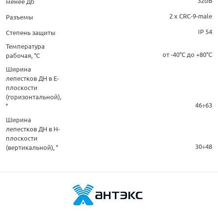
32dB
менее Дб
2 х CRC-9-male
Разъемы
IP 54
Степень защиты
Температура
от -40°C до +80°C
рабочая, °С
Ширина
лепестков ДН в Е-
плоскости
(горизонтальной),
46÷63
°
Ширина
лепестков ДН в Н-
плоскости
30÷48
(вертикальной), °