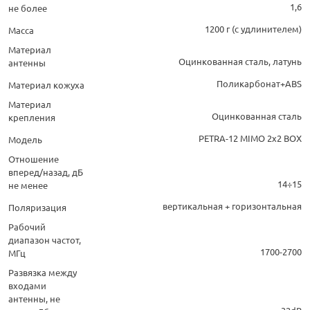
1,6
не более
1200 г (с удлинителем)
Масса
Материал
Оцинкованная сталь, латунь
антенны
Поликарбонат+ABS
Материал кожуха
Материал
Оцинкованная сталь
крепления
PETRA-12 MIMO 2х2 BOX
Модель
Отношение
вперед/назад, дБ
14÷15
не менее
вертикальная + горизонтальная
Поляризация
Рабочий
диапазон частот,
1700-2700
МГц
Развязка между
входами
антенны, не