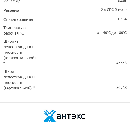
32dB
менее Дб
2 х CRC-9-male
Разъемы
IP 54
Степень защиты
Температура
от -40°C до +80°C
рабочая, °С
Ширина
лепестков ДН в Е-
плоскости
(горизонтальной),
46÷63
°
Ширина
лепестков ДН в Н-
плоскости
30÷48
(вертикальной), °