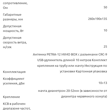
сопротивление,
50
Ом
Габаритные
260х190х135
размеры, мм
Допустимая
10
мощность, Вт
Допустимая
скорость ветра,
25
м/сек
Антенна PETRA-12 MIMO BOX с разъемами CRC-9
USB-удлинитель длиной 10 метров Комплект
крепления на трубу или мачту Инструкция по
установке Картонная упаковка
Комплектация
Коэффициент
10÷13
усиления, дБи
мачта диаметром 20-52мм (в зависимости от
диаметра червячного хомута)
Крепление
КСВ в рабочем
диапазоне частот,