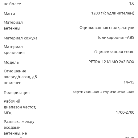
1,6
не более
1200 г (с удлинителем)
Масса
Материал
Оцинкованная сталь, латунь
антенны
Поликарбонат+ABS
Материал кожуха
Материал
Оцинкованная сталь
крепления
PETRA-12 MIMO 2х2 BOX
Модель
Отношение
вперед/назад, дБ
14÷15
не менее
вертикальная + горизонтальная
Поляризация
Рабочий
диапазон частот,
1700-2700
МГц
Развязка между
входами
антенны, не