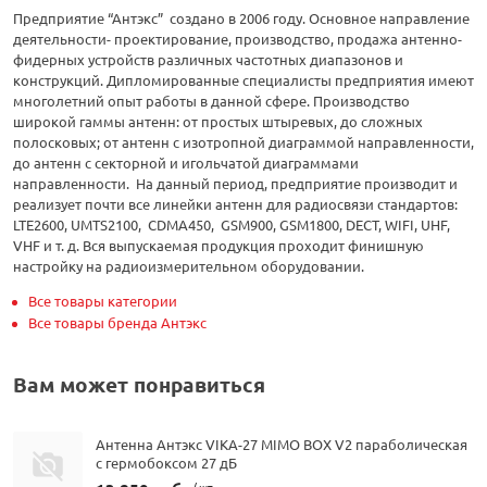
Предприятие “Антэкс” создано в 2006 году. Основное направление
деятельности- проектирование, производство, продажа антенно-
фидерных устройств различных частотных диапазонов и
конструкций. Дипломированные специалисты предприятия имеют
многолетний опыт работы в данной сфере. Производство
широкой гаммы антенн: от простых штыревых, до сложных
полосковых; от антенн с изотропной диаграммой направленности,
до антенн с секторной и игольчатой диаграммами
направленности. На данный период, предприятие производит и
реализует почти все линейки антенн для радиосвязи стандартов:
LTE2600, UMTS2100, CDMA450, GSM900, GSM1800, DECT, WIFI, UHF,
VHF и т. д. Вся выпускаемая продукция проходит финишную
настройку на радиоизмерительном оборудовании.
Все товары категории
Все товары бренда Антэкс
Вам может понравиться
Антенна Антэкс VIKA-27 MIMO BOX V2 параболическая
с гермобоксом 27 дБ
/ шт.