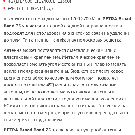
4G (LTE1800, LTE2100, LTE2600)
WI-FI (IEEE 802.11b, g)
и в других системах диапазона 1700-2700 МГц.
PETRA Broad
Band 75
является антенной средней направленности и
подходят для использования в системах связи на удалении
до 10км. Тип антенны – синфазная полосковая решетка.
Антенна может поставляться с металлическим или с
пластиковым креплением. Металлическое крепление
позволяет изменять угол места антенны и плавно менять
наклон поляризации антенны. Бюджетное пластиковое
крепление снабжено червячным хомутом, позволяет
дискретно (с шагом 45°) менять наклон поляризации
антенны, но не позволяет менять наклон антенны в
вертикальной плоскости, что допустимо при удалении от
БС или от источников отраженного сигнала более чем на
несколько сотен метров, и при отсутствии перепада высот
соизмеримого с удалением.
PETRA Broad Band 75
это версия популярной антенны