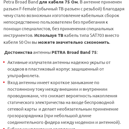
Petra Broad Band
для кабеля 75 Ом
. В антенне применен
разъем F-female (обычный ТВ-разъем с резьбой) благодаря
чему стало возможным изготовление кабельных сборок
непосредственно пользователем без прибегания к
помощи специалистов, без применения специальных
инструментов.
Используя ТВ
кабель типа SAT703 вместо
кабеля 50 Ом вы
можете
значительно сэкономить
.
Достоинства
антенны
PETRA Broad Band 75
:
Активные излучателя антенны надежно укрыты от
осадков в пластиковый корпус защишенный от
ультрафиолета.
Вход антенны имеет короткое замыкание по
постоянному току между внешним и внутренним
проводниками, что снижает вероятность накопления
статического электричества на входе беспроводной
сетевой карты и делает необязательным применение
грозоразрядника (при небольшой длине
соединительного фидера между модемом и антенной).
Гибкая комплектация крепления.