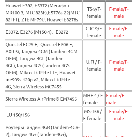
Huawei Е392, E5372 (Мегафон
TS-9/F-
F-male/F-
MR100-3, МТС 823F),E5776s-22(МТС
female
male
821FT), ZTE MF79U, Huawei E8278s
CRC-9/F-
F-male/F-
E3372, E3276 (М150-1), E3272
female
male
Quectel EC25-E, Quectel EP06-E,
AXR-5i, Тандем-4GM (Tandem-4GM-
OEM), Тандем-4GL (Tandem-
U.Fl / F-
F-male/F-
4GL),Тандем-4GS (Tandem-4GS-
female
male
OEM), MikroTik R11e-LTE, Huawei
me909s-120p v2, MikroTik R11e-
4G, Sierra Wireless MC7455
MHF-4 / F-
F-male/F-
Sierra Wireless AirPrime® EM7455
female
male
MS-156 /
F-male/F-
LU-150/156
F-female
male
Роутеры Тандем 4GR (Tandem-4GR-
2), Тандем 4G+ (Tandem-4G+),