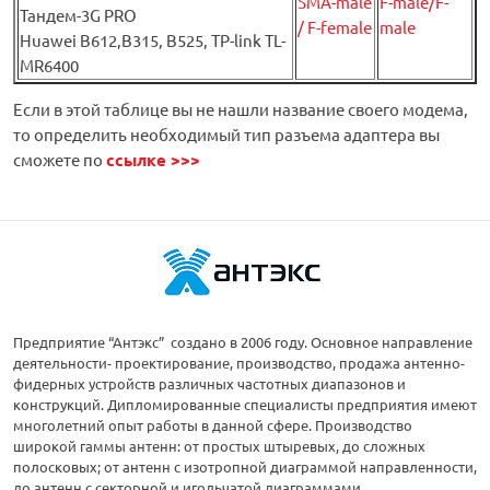
SMA-male
F-male/F-
Тандем-3G PRO
/ F-female
male
Huawei B612,B315, B525, TP-link TL-
MR6400
Если в этой таблице вы не нашли название своего модема,
то определить необходимый тип разъема адаптера вы
сможете по
ссылке >>>
Предприятие “Антэкс” создано в 2006 году. Основное направление
деятельности- проектирование, производство, продажа антенно-
фидерных устройств различных частотных диапазонов и
конструкций. Дипломированные специалисты предприятия имеют
многолетний опыт работы в данной сфере. Производство
широкой гаммы антенн: от простых штыревых, до сложных
полосковых; от антенн с изотропной диаграммой направленности,
до антенн с секторной и игольчатой диаграммами