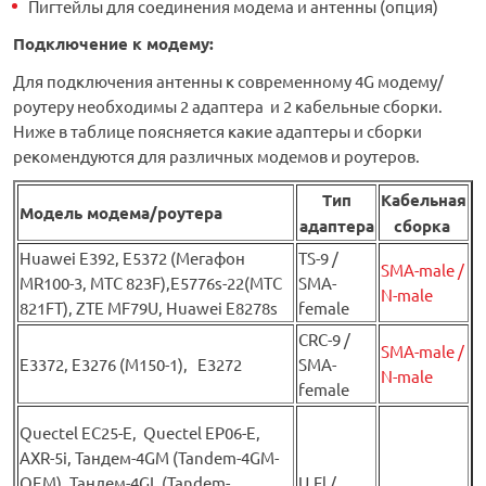
Пигтейлы для соединения модема и антенны (опция)
Подключение к модему:
Для подключения антенны к современному 4G модему/
роутеру необходимы 2 адаптера и 2 кабельные сборки.
Ниже в таблице поясняется какие адаптеры и сборки
рекомендуются для различных модемов и роутеров.
Тип
Кабельная
Модель модема/роутера
адаптера
сборка
Huawei Е392, E5372 (Мегафон
TS-9 /
SMA-male /
MR100-3, МТС 823F),E5776s-22(МТС
SMA-
N-male
821FT), ZTE MF79U, Huawei E8278s
female
CRC-9 /
SMA-male /
E3372, E3276 (М150-1), E3272
SMA-
N-male
female
Quectel EC25-E, Quectel EP06-E,
AXR-5i, Тандем-4GM (Tandem-4GM-
OEM), Тандем-4GL (Tandem-
U.Fl /