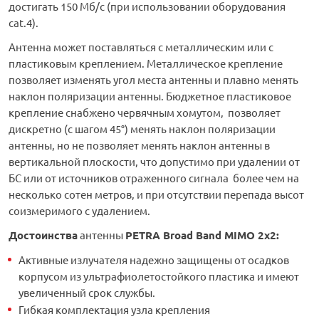
достигать 150 Мб/с (при использовании оборудования
cat.4).
Антенна может поставляться с металлическим или с
пластиковым креплением. Металлическое крепление
позволяет изменять угол места антенны и плавно менять
наклон поляризации антенны. Бюджетное пластиковое
крепление снабжено червячным хомутом, позволяет
дискретно (с шагом 45°) менять наклон поляризации
антенны, но не позволяет менять наклон антенны в
вертикальной плоскости, что допустимо при удалении от
БС или от источников отраженного сигнала более чем на
несколько сотен метров, и при отсутствии перепада высот
соизмеримого с удалением.
Достоинства
антенны
PETRA Broad Band MIMO 2x2:
Активные излучателя надежно защищены от осадков
корпусом из ультрафиолетостойкого пластика и имеют
увеличенный срок службы.
Гибкая комплектация узла крепления