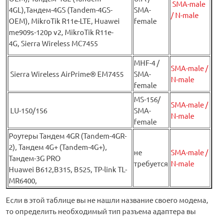
SMA-male
4GL),Тандем-4GS (Tandem-4GS-
SMA-
/ N-male
OEM), MikroTik R11e-LTE, Huawei
female
me909s-120p v2, MikroTik R11e-
4G, Sierra Wireless MC7455
MHF-4 /
SMA-male /
Sierra Wireless AirPrime® EM7455
SMA-
N-male
female
MS-156/
SMA-male /
LU-150/156
SMA-
N-male
female
Роутеры Тандем 4GR (Tandem-4GR-
2), Тандем 4G+ (Tandem-4G+),
не
SMA-male /
Тандем-3G PRO
требуется
N-male
Huawei B612,B315, B525, TP-link TL-
MR6400,
Если в этой таблице вы не нашли название своего модема,
то определить необходимый тип разъема адаптера вы