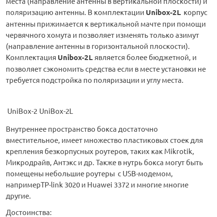
места (направление антенны в вертикальной плоскости) и
поляризацию антенны. В комплектации
Unibox-2L
корпус
антенны прижимается к вертикальной мачте при помощи
червячного хомута и позволяет изменять только азимут
(направление антенны в горизонтальной плоскости).
Комплектация
Unibox-2L
является более бюджетной, и
позволяет сэкономить средства если в месте установки не
требуется подстройка по поляризации и углу места.
UniBox-2
UniBox-2L
Внутреннее пространство бокса достаточно
вместительное, имеет множество пластиковых стоек для
крепления безкорпусных роутеров, таких как Mikrotik,
Микродрайв, Антэкс и др. Также в нутрь бокса могут быть
помещены небольшие роутеры с USB-модемом,
напримерTP-link 3020 и Huawei 3372 и многие многие
другие.
Достоинства: