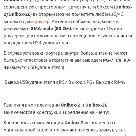
совмещенную с просторным герметичным боксом (
Unibox-
2/Unibox-2L
) в который можно поместить любой 3G/4G
модем и даже
роутер
. Антенна снабжена надежными
разъемами -
SMA-male (50 Ом)
. Связь модема с ПК или
роутером, расположенными в помещении, осуществляется
посредством USB-удлинителя.
В случае установки роутера внутри бокса, антенна может
быть укомплектована герметичным выводом
PG-7
или
RJ-
45
(вместо USB-удлинителя):
Вывод USB-удлинителя с PG7
Выход с PG7
Выход с RJ-45
Различия в комплектации
Unibox-2
и
Unibox-2L
заключаются в конструкции крепления на мачту:
Крепление в комплектации
Unibox-2
выполнено из
оцинкованной стали и позволяет изменять азимут, угол