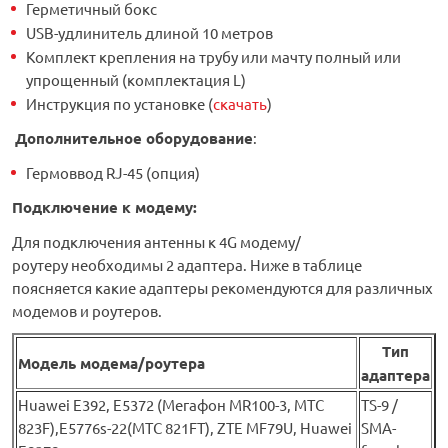
Герметичный бокс
USB-удлинитель длиной 10 метров
Комплект крепления на трубу или мачту полный или
упрощенный (комплектация L)
Инструкция по установке (
скачать
)
Дополнительное оборудование
:
Гермоввод RJ-45 (опция)
Подключение к модему:
Для подключения антенны к 4G модему/
роутеру необходимы 2 адаптера. Ниже в таблице
поясняется какие адаптеры рекомендуются для различных
модемов и роутеров.
Тип
Модель модема/роутера
адаптера
Huawei Е392, E5372 (Мегафон MR100-3, МТС
TS-9 /
823F),E5776s-22(МТС 821FT), ZTE MF79U, Huawei
SMA-