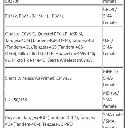
E8278s
female
CRC-9 /
E3372, E3276 (М150-1), E3272
SMA-
female
Quectel EC25-E, Quectel EP06-E, AXR-5i,
Тандем-4GM (Tandem-4GM-OEM), Тандем-4GL
U.Fl /
(Tandem-4GL),Тандем-4GS (Tandem-4GS-
SMA-
OEM), MikroTik R11e-LTE, Huawei me909s-120p
female
v2, MikroTik R11e-4G, Sierra Wireless MC7455.
MHF-4 /
Sierra Wireless AirPrime® EM7455
SMA-
female
MS-156/
LU-150/156
SMA-
female
SMA-male
Роутеры Тандем 4GR (Tandem-4GR-2), Тандем
/ SMA-
4G+ (Tandem-4G+), Тандем-3G PRO
female