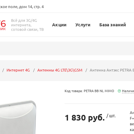
ое поле, дом 14, стр. 4
Всё для 3G/4G
Акции
Услуги
База знаний
интернета,
сотовой связи, ТВ
Интернет 4G
Антенны 4G LTE\3G\GSM
Антенна Антэкс PETRA 
Код товара: PETRA BB NL MIMO
Наличи
Ан
1 830 руб.
/ шт.
F=
в
ка