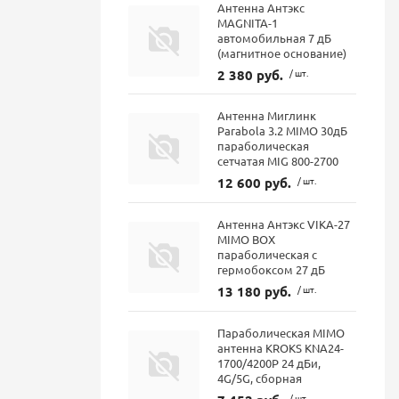
Антенна Антэкс
MAGNITA-1
автомобильная 7 дБ
(магнитное основание)
2 380 руб.
/ шт.
Антенна Миглинк
Parabola 3.2 MIMO 30дБ
параболическая
сетчатая MIG 800-2700
12 600 руб.
/ шт.
Антенна Антэкс VIKA-27
MIMO BOX
параболическая с
гермобоксом 27 дБ
13 180 руб.
/ шт.
Параболическая MIMO
антенна KROKS KNA24-
1700/4200P 24 дБи,
4G/5G, сборная
/ шт.