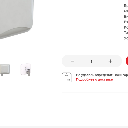
Б
M
В
В
К
Т
Ус
Не удалось определить ваш гор
Подробнее о доставке