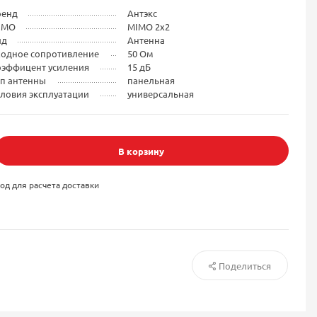
ренд
Антэкс
IMO
MIMO 2x2
ид
Антенна
ходное сопротивление
50 Ом
оэффицент усиления
15 дБ
ип антенны
панельная
ловия эксплуатации
универсальная
В корзину
од для расчета доставки
Поделиться