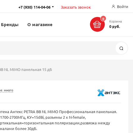
Войти
+7 (930) 114-04-06
Заказать звонок
0
Корзина
Бренды
О магазине
0 руб.
Поис
BB NL MIMO панельная 15 дБ
е: много
тена Антекс PETRA BB NL MIMO Профессиональная панельная.
1700-2700МГц, КУ=15dBi, разъемы 2 х N-female,
ертикальная+горизонтальная поляризации,развязка между
налами более 30дБ.