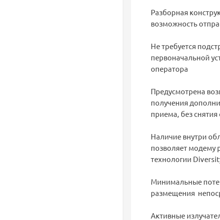
Разборная конструк
возможность отпра
Не требуется подс
первоначальной уст
оператора
Предусмотрена воз
получения дополни
приема, без снятия
Наличие внутри об
позволяет модему 
технологии Diversit
Минимальные потер
размещения непоср
Активные излучате