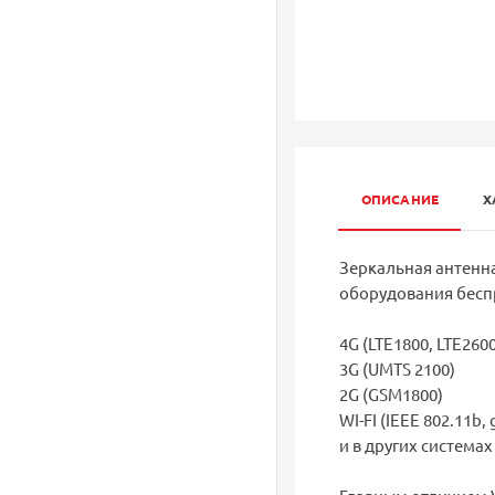
ОПИСАНИЕ
Х
Зеркальная антенна
оборудования бесп
4G (LTE1800, LTE2600
3G (UMTS 2100)
2G (GSM1800)
WI-FI (IEEE 802.11b, g
и в других системах