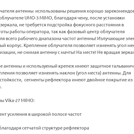
учателя антенны использованы решения хорошо зарекомендо
облучателе UMO-3 MIMO, благодаря чему, после установки
 зеркала, не требуется подстройка фокусного расстояния в
тоты работы оператора, так как фазовый центр облучателя
ля всего рабочего диапазона частот антенны! Излучающие эл
ый корпус. Крепление облучателя позволяет изменять угол мес
изации, не снимая антенну с мачты! На месте! Не вращая зерка
е антенны и используемый крепеж имеют защитное гальванич
пления позволяет изменять наклон (угол места) антенны. Для
стойкости, сегменты рефлектора имеют двойное покрытие из
.
ы Vika-27 MIMO:
нт усиления в широкой полосе частот
благодаря сетчатой структуре рефлектора