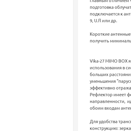
Главным отличием V
подготовка облучат
подключается к ан
9, U.fl или др.
Короткие антенные
получить минималь
Vika-27 MIMO BOX 
использования в си
больших расстояния
уменьшения "парус
эффективно отражат
Рефлектор имеет ф
направленности, и
обоим входам анте
Для удобства транс
конструкцию: зерка