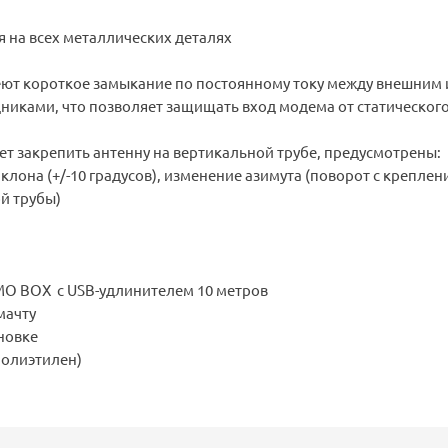
 на всех металлических деталях
ют короткое замыкание по постоянному току между внешним 
никами, что позволяет защищать вход модема от статическог
т закрепить антенну на вертикальной трубе, предусмотрены:
аклона (+/-10 градусов), изменение азимута (поворот с крепле
й трубы)
:
IMO BOX с USB-удлинителем 10 метров
мачту
новке
полиэтилен)