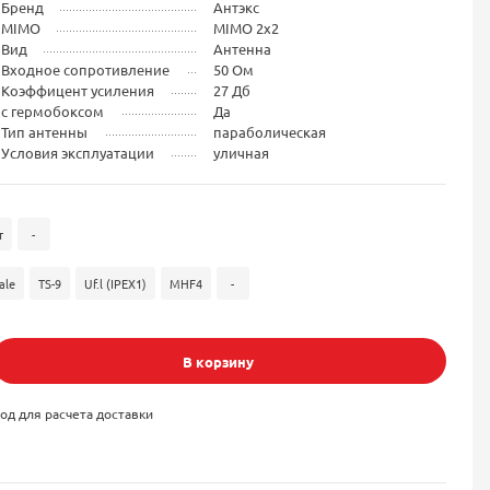
Бренд
Антэкс
MIMO
MIMO 2x2
Вид
Антенна
Входное сопротивление
50 Ом
Коэффицент усиления
27 Дб
с гермобоксом
Да
Тип антенны
параболическая
Условия эксплуатации
уличная
т
-
ale
TS-9
Uf.l (IPEX1)
MHF4
-
В корзину
од для расчета доставки