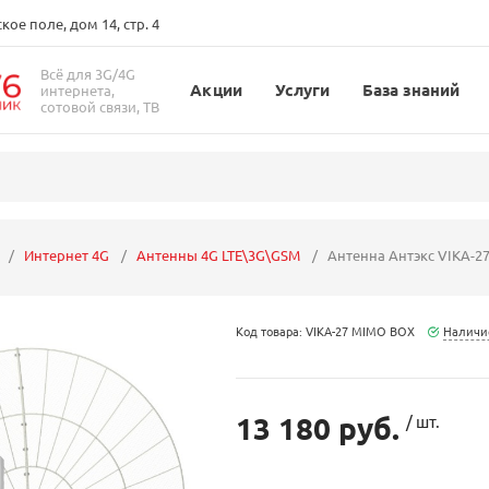
ое поле, дом 14, стр. 4
Всё для 3G/4G
Акции
Услуги
База знаний
интернета,
сотовой связи, ТВ
Интернет 4G
Антенны 4G LTE\3G\GSM
Антенна Антэкс VIKA-2
Код товара: VIKA-27 MIMO BOX
Наличи
13 180 руб.
/ шт.