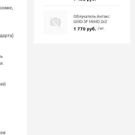
ровке,
Облучатель Антэкс
UMO-3F MIMO 2x2
1 770 руб.
/ шт.
дарта)
ть
ях
ией
ков