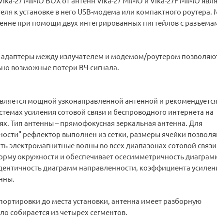
ika-27 MIMO BOX от антенн Vika-27 MIMO и Vika-27F MIMO явля
еля к установке в него USB-модема или компактного роутера.
тенне при помощи двух интегрированных пигтейлов с разъема
 адаптеры между излучателем и модемом/роутером позволяю
но возможные потери ВЧ-сигнала.
является мощной узконаправленной антенной и рекомендуется
стемах усиления сотовой связи и беспроводного интернета на
х. Тип антенны – прямофокусная зеркальная антенна. Для
ности" рефлектор выполнен из сетки, размеры ячейки позвол
ь электромагнитные волны во всех диапазонах сотовой связи
орму окружности и обеспечивает осесимметричность диагра
дентичность диаграмм направленности, коэффициента усилен
нны.
портировки до места установки, антенна имеет разборную
ло собирается из четырех сегментов.