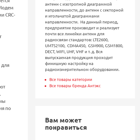
ется
антенн с изотропной диаграммой
 Модем
направленности, до антенн с секторной
ми CRC-
и игольчатой диаграммами
направленности. На данный период,
предприятие производит и реализует
почти все линейки антенн для
т
радиосвязи стандартов: LTE2600,
UMTS2100, CDMA450, GSM900, GSM1800,
DECT, WIFI, UHF, VHF и т. д. Вся
выпускаемая продукция проходит
финишную настройку на
 для
радиоизмерительном оборудовании.
Все товары категории
Все товары бренда Антэкс
яют
.
ммы
ия по
Вам может
понравиться