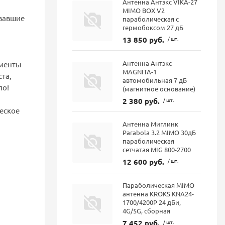
Антенна Антэкс VIKA-27
MIMO BOX V2
вавшие
параболическая с
гермобоксом 27 дБ
13 850 руб.
/ шт.
Антенна Антэкс
ементы
MAGNITA-1
та,
автомобильная 7 дБ
ло!
(магнитное основание)
2 380 руб.
/ шт.
еское
Антенна Миглинк
Parabola 3.2 MIMO 30дБ
параболическая
сетчатая MIG 800-2700
12 600 руб.
/ шт.
Параболическая MIMO
антенна KROKS KNA24-
1700/4200P 24 дБи,
4G/5G, сборная
7 452 руб.
/ шт.