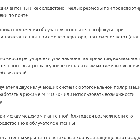
ция антенны и как следствие - малые размеры при транспорти
вки по почте
тройка положения облучателя относительно фокуса при
ановке антенны, при смене оператора, при смене частот (стан
можность регулировки угла наклона поляризации, возможнос
тельного выигрыша в уровне сигнала в самых тяжелых услови
 облучателя!
лучателя двух излучающих систем с ортогональной поляризац
работать в режиме MIMO 2x2 или использовать возможности
y.
и между модемом и антенной блягодаря возможности его
едственно в облучателе антенны
ли антенны укрыты в пластиковый корпус и защищены от осад