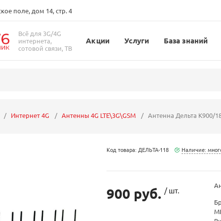
ое поле, дом 14, стр. 4
Всё для 3G/4G
Акции
Услуги
База знаний
интернета,
сотовой связи, ТВ
Интернет 4G
Антенны 4G LTE\3G\GSM
Антенна Дельта К900/18
Код товара: ДЕЛЬТА-118
Наличие: мног
А
900 руб.
/ шт.
Б
M
В