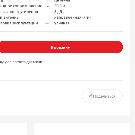
ходное сопротивление
50 Ом
оэффицент усиления
8 дБ
ип антенны
направленная (яги)
ловия эксплуатации
уличная
В корзину
од для расчета доставки
Поделиться