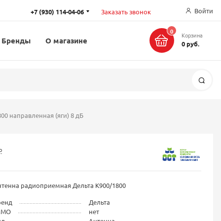
Войти
+7 (930) 114-04-06
Заказать звонок
0
Корзина
Бренды
О магазине
0 руб.
Поис
00 направленная (яги) 8 дБ
о
нтенна радиоприемная Дельта К900/1800
ренд
Дельта
IMO
нет
ид
Антенна