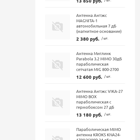
13 850 руб.
Антенна Антэкс
MAGNITA-1
автомобильная 7 дБ
(магнитное основание)
2 380 руб.
/ шт.
Антенна Миглинк
Parabola 3.2 MIMO 30дБ
параболическая
сетчатая MIG 800-2700
12 600 руб.
/ шт.
Антенна Антэкс VIKA-27
MIMO BOX
параболическая с
гермобоксом 27 дБ
13 180 руб.
/ шт.
Параболическая MIMO
антенна KROKS KNA24-
1700/4200P 24 дБи,