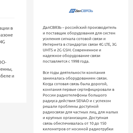
ДалСВЯЗЬ – российский производитель
ации в
и поставщик оборудования для систем
пазоне
усиления сигнала сотовой связи и
 4G
Интернета в стандартах связи 4G LTE, 3G
UMTS и 2G GSM. Современное и
надежное оборудование связи
поставляется с 1998 года.
DO-
тенны,
Все годы деятельности компания
абеле и
занималась оборудованием связи.
Когда сотовая связь была дорогой,
компания первые сертифицировали в
России радиотелефоны большого
радиуса действия SENAO и с успехом
решали проблемы доступной
радиосвязи для частных лиц, для малых
и крупных организации. Доступная
связь обеспечивалась от 10 до 150
километров от носимой радиотрубки