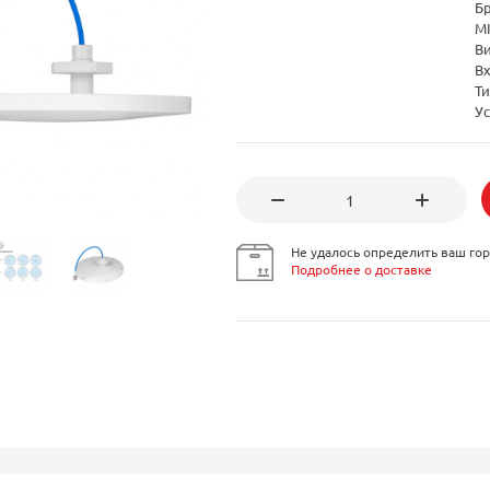
Б
M
В
В
Т
Ус
Не удалось определить ваш гор
Подробнее о доставке