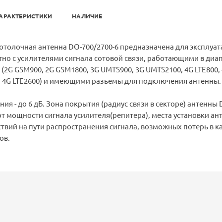
АРАКТЕРИСТИКИ
НАЛИЧИЕ
толочная антенна DO-700/2700-6 предназначена для эксплуат
но с усилителями сигнала сотовой связи, работающими в диа
 (2G GSM900, 2G GSM1800, 3G UMTS900, 3G UMTS2100, 4G LTE800,
0, 4G LTE2600) и имеющими разъемы для подключения антенны.
я - до 6 дБ. Зона покрытия (радиус связи в секторе) антенны 
 от мощности сигнала усилителя(репитера), места установки ан
вий на пути распространения сигнала, возможных потерь в к
ов.