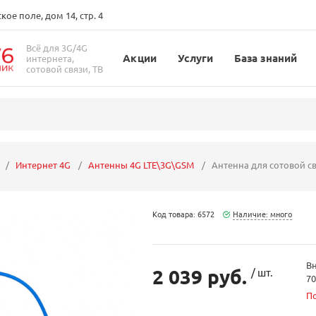
ое поле, дом 14, стр. 4
Всё для 3G/4G
Акции
Услуги
База знаний
интернета,
сотовой связи, ТВ
Интернет 4G
Антенны 4G LTE\3G\GSM
Антенна для сотовой с
Код товара: 6572
Наличие: много
В
2 039 руб.
/ шт.
70
П