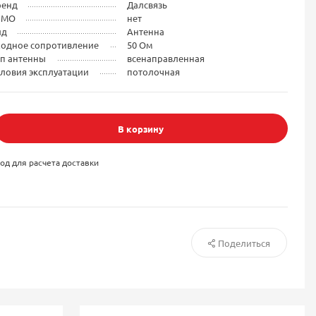
ренд
Далсвязь
IMO
нет
ид
Антенна
ходное сопротивление
50 Ом
ип антенны
всенаправленная
ловия эксплуатации
потолочная
В корзину
од для расчета доставки
Поделиться