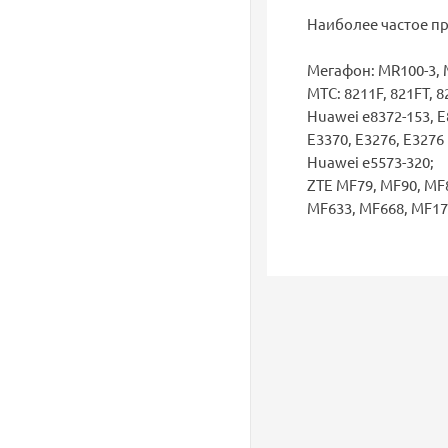
Наиболее частое п
Мегафон: MR100-3, 
МТС: 8211F, 821FT, 82
Huawei e8372-153, E8
E3370, E3276, E3276
Huawei e5573-320;
ZTE MF79, MF90, MF8
MF633, MF668, MF17