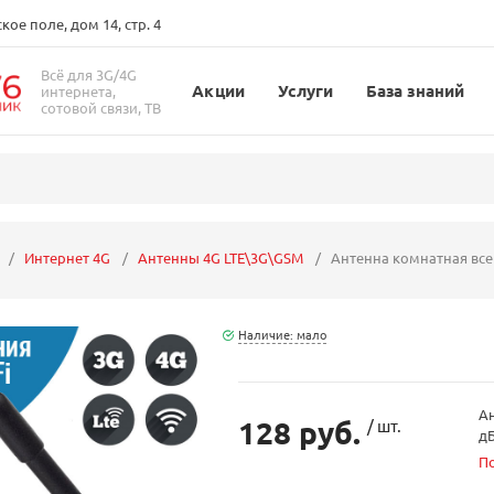
ое поле, дом 14, стр. 4
Всё для 3G/4G
Акции
Услуги
База знаний
интернета,
сотовой связи, ТВ
Интернет 4G
Антенны 4G LTE\3G\GSM
Антенна комнатная все
Наличие: мало
Ан
128 руб.
/ шт.
дБ
П