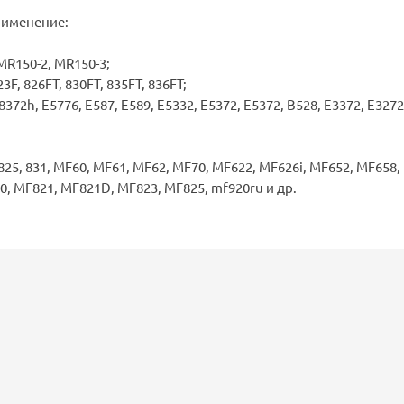
рименение:
MR150-2, MR150-3;
3F, 826FT, 830FT, 835FT, 836FT;
372h, E5776, E587, E589, E5332, E5372, E5372, B528, E3372, E3272
25, 831, MF60, MF61, MF62, MF70, MF622, MF626i, MF652, MF658,
0, MF821, MF821D, MF823, MF825, mf920ru и др.