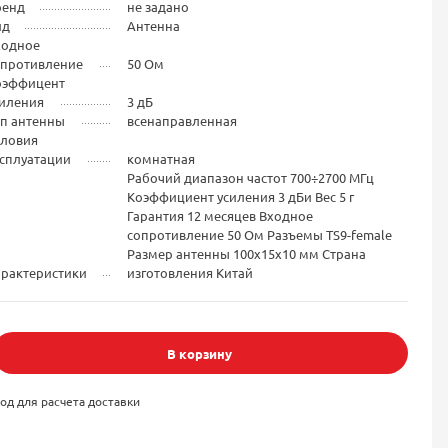
ренд
не задано
ид
Антенна
ходное
опротивление
50 Ом
оэффицент
силения
3 дБ
ип антенны
всенаправленная
словия
ксплуатации
комнатная
Рабочий диапазон частот 700÷2700 МГц
Коэффициент усиления 3 дБи Вес 5 г
Гарантия 12 месяцев Входное
сопротивление 50 Ом Разъемы TS9-female
Размер антенны 100х15х10 мм Страна
арактеристики
изготовления Китай
В корзину
од для расчета доставки