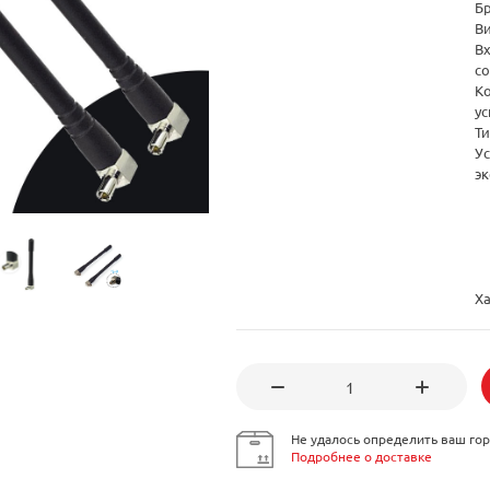
Б
В
В
с
К
у
Т
У
э
Х
Не удалось определить ваш гор
Подробнее о доставке