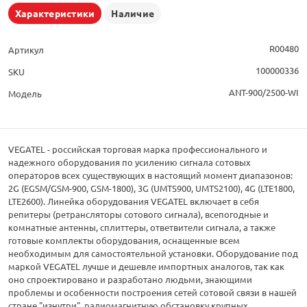
Характеристики
Наличие
R00480
Артикул
100000336
SKU
ANT-900/2500-WI
Модель
VEGATEL - российская торговая марка профессионального и
надежного оборудования по усилению сигнала сотовых
операторов всех существующих в настоящий момент диапазонов:
2G (EGSM/GSM-900, GSM-1800), 3G (UMTS900, UMTS2100), 4G (LTE1800,
LTE2600). Линейка оборудования VEGATEL включает в себя
репитеры (ретрансляторы сотового сигнала), всепогодные и
комнатные антенны, сплиттеры, ответвители сигнала, а также
готовые комплекты оборудования, оснащенные всем
необходимым для самостоятельной установки. Оборудование под
маркой VEGATEL лучше и дешевле импортных аналогов, так как
оно спроектировано и разработано людьми, знающими
проблемы и особенности построения сетей сотовой связи в нашей
стране "изнутри", радиомагнитную обстановку крупных