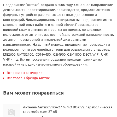
Предприятие “Антэкс” создано в 2006 году. Основное направление
деятельности- проектирование, производство, продажа антенно-
фидерных устройств различных частотных диапазонов и
конструкций. Дипломированные специалисты предприятия имеют
многолетний опыт работы в данной сфере. Производство
широкой гаммы антенн: от простых штыревых, до сложных
полосковых; от антенн с изотропной диаграммой направленности,
до антенн с секторной и игольчатой диаграммами
направленности. На данный период, предприятие производит и
реализует почти все линейки антенн для радиосвязи стандартов:
LTE2600, UMTS2100, CDMA450, GSM900, GSM1800, DECT, WIFI, UHF,
VHF и т. д. Вся выпускаемая продукция проходит финишную
настройку на радиоизмерительном оборудовании.
Все товары категории
Все товары бренда Антэкс
Вам может понравиться
Антенна Антэкс VIKA-27 MIMO BOX V2 параболическая
с гермобоксом 27 дБ