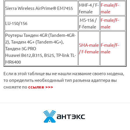
MHF-4 / F-
F-male/F-
Sierra Wireless AirPrime® EM7455
female
male
MS-156 /
F-male/F-
LU-150/156
F-female
male
Роутеры Тандем 4GR (Tandem-4GR-
2), Тандем 4G+ (Tandem-4G+),
SMA-male
F-male/F-
Тандем-3G PRO
/ F-female
male
Huawei B612,B315, B525, TP-link TL-
MR6400
Если в этой таблице вы не нашли название своего модема,
то определить необходимый тип разъема адаптера вы
сможете по
ссылке >>>