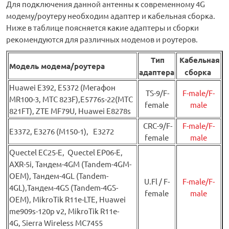
Для подключения данной антенны к современному 4G
модему/роутеру необходим адаптер и кабельная сборка.
Ниже в таблице поясняется какие адаптеры и сборки
рекомендуются для различных модемов и роутеров.
Тип
Кабельная
Модель модема/роутера
адаптера
сборка
Huawei Е392, E5372 (Мегафон
TS-9/F-
F-male/F-
MR100-3, МТС 823F),E5776s-22(МТС
female
male
821FT), ZTE MF79U, Huawei E8278s
CRC-9/F-
F-male/F-
E3372, E3276 (М150-1), E3272
female
male
Quectel EC25-E, Quectel EP06-E,
AXR-5i, Тандем-4GM (Tandem-4GM-
OEM), Тандем-4GL (Tandem-
U.Fl / F-
F-male/F-
4GL),Тандем-4GS (Tandem-4GS-
female
male
OEM), MikroTik R11e-LTE, Huawei
me909s-120p v2, MikroTik R11e-
4G, Sierra Wireless MC7455