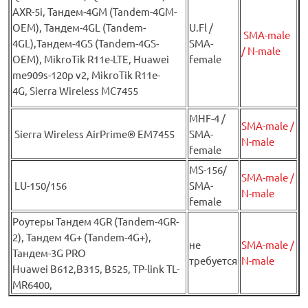
AXR-5i, Тандем-4GM (Tandem-4GM-
OEM), Тандем-4GL (Tandem-
U.Fl /
SMA-male
4GL),Тандем-4GS (Tandem-4GS-
SMA-
/ N-male
OEM), MikroTik R11e-LTE, Huawei
female
me909s-120p v2, MikroTik R11e-
4G, Sierra Wireless MC7455
MHF-4 /
SMA-male /
Sierra Wireless AirPrime® EM7455
SMA-
N-male
female
MS-156/
SMA-male /
LU-150/156
SMA-
N-male
female
Роутеры Тандем 4GR (Tandem-4GR-
2), Тандем 4G+ (Tandem-4G+),
не
SMA-male /
Тандем-3G PRO
требуется
N-male
Huawei B612,B315, B525, TP-link TL-
MR6400,