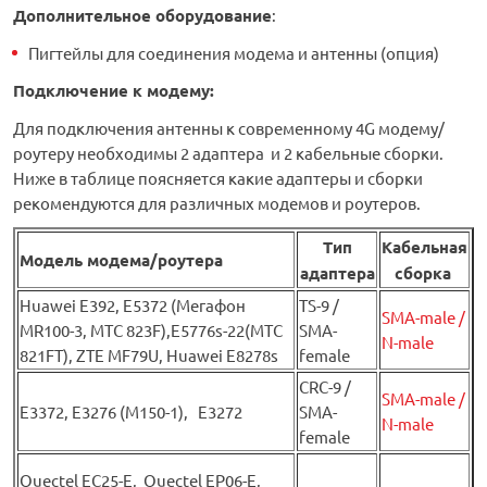
Дополнительное оборудование
:
Пигтейлы для соединения модема и антенны (опция)
Подключение к модему:
Для подключения антенны к современному 4G модему/
роутеру необходимы 2 адаптера и 2 кабельные сборки.
Ниже в таблице поясняется какие адаптеры и сборки
рекомендуются для различных модемов и роутеров.
Тип
Кабельная
Модель модема/роутера
адаптера
сборка
Huawei Е392, E5372 (Мегафон
TS-9 /
SMA-male /
MR100-3, МТС 823F),E5776s-22(МТС
SMA-
N-male
821FT), ZTE MF79U, Huawei E8278s
female
CRC-9 /
SMA-male /
E3372, E3276 (М150-1), E3272
SMA-
N-male
female
Quectel EC25-E, Quectel EP06-E,