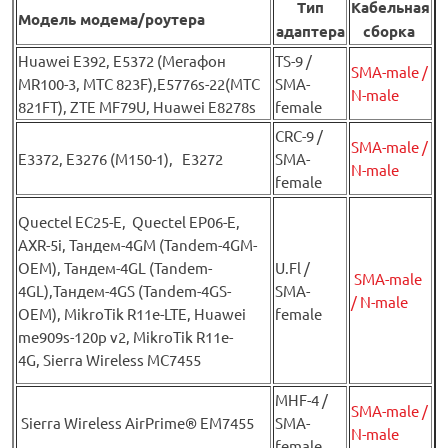
Тип
Кабельная
Модель модема/роутера
адаптера
сборка
Huawei Е392, E5372 (Мегафон
TS-9 /
SMA-male /
MR100-3, МТС 823F),E5776s-22(МТС
SMA-
N-male
821FT), ZTE MF79U, Huawei E8278s
female
CRC-9 /
SMA-male /
E3372, E3276 (М150-1), E3272
SMA-
N-male
female
Quectel EC25-E, Quectel EP06-E,
AXR-5i, Тандем-4GM (Tandem-4GM-
OEM), Тандем-4GL (Tandem-
U.Fl /
SMA-male
4GL),Тандем-4GS (Tandem-4GS-
SMA-
/ N-male
OEM), MikroTik R11e-LTE, Huawei
female
me909s-120p v2, MikroTik R11e-
4G, Sierra Wireless MC7455
MHF-4 /
SMA-male /
Sierra Wireless AirPrime® EM7455
SMA-
N-male
female