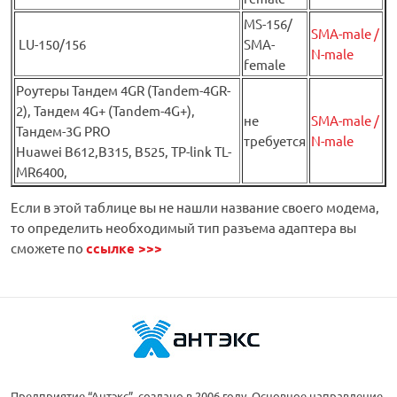
MS-156/
SMA-male /
LU-150/156
SMA-
N-male
female
Роутеры Тандем 4GR (Tandem-4GR-
2), Тандем 4G+ (Tandem-4G+),
не
SMA-male /
Тандем-3G PRO
требуется
N-male
Huawei B612,B315, B525, TP-link TL-
MR6400,
Если в этой таблице вы не нашли название своего модема,
то определить необходимый тип разъема адаптера вы
сможете по
ссылке >>>
Предприятие “Антэкс” создано в 2006 году. Основное направление