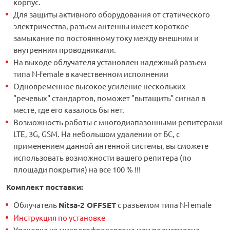
корпус.
Для защиты активного оборудования от статического
электричества, разъем антенны имеет короткое
замыкание по постоянному току между внешним и
внутренним проводниками.
На выходе облучателя установлен надежный разъем
типа N-female в качественном исполнении
Одновременное высокое усиление нескольких
"речевых" стандартов, поможет "вытащить" сигнал в
месте, где его казалось бы нет.
Возможность работы с многодиапазонными репитерами
LTE, 3G, GSM. На небольшом удалении от БС, с
применением данной антенной системы, вы сможете
использовать возможности вашего репитера (по
площади покрытия) на все 100 % !!!
Комплект поставки:
Облучатель
Nitsa-2 OFFSET
с разъемом типа N-female
Инструкция по установке
Упаковка из микрогофрокартона или полиэтилена