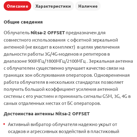
Описание
Характеристики
Наличие
Общие сведения
Облучатель
Nitsa-2 OFFSET
предназначен для
совместного использования с офсетной зеркальной
антенной (не входит в комплект) в целях увеличения
дальности работы 3G/4G-модемов и репитеров в
диапазоне 900МГц/1800МГц/2100МГц . Зеркальная антенна
с облучателем существенно улучшает качество связи на
границах зон обслуживания операторов. Одновременная
работа облучателя в нескольких стандартах позволяет
получить большой коэффициент усиления антенной
системы с его участием и принимать сигналы GSM, 3G, 4G в
самых отдаленных местах от БС операторов.
Достоинства
антенны
Nitsa-2 OFFSET
Активный вибратор облучателя надежно укрыт от
осадков и агрессивных воздействий в пластиковый