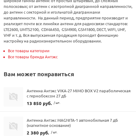
широкой гаммы антенн: от простых штыревых, до сложных
полосковых; от антенн с изотропной диаграммой направленности,
до антенн с секторной и игольчатой диаграммами
направленности. На данный период, предприятие производит и
реализует почти все линейки антенн для радиосвязи стандартов:
LTE2600, UMTS2100, CDMA450, GSM900, GSM1800, DECT, WIFI, UHF,
VHF и т. д. Вся выпускаемая продукция проходит финишную
настройку на радиоизмерительном оборудовании.
Все товары категории
Все товары бренда Антэкс
Вам может понравиться
Антенна Антэкс VIKA-27 MIMO BOX V2 параболическая
с гермобоксом 27 дБ
13 850 руб.
/ шт.
Антенна Антэкс MAGNITA-1 автомобильная 7 дБ
(магнитное основание)
2 380 руб.
/ шт.