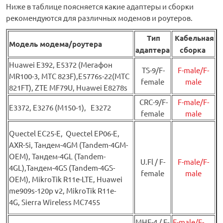
Ниже в таблице поясняется какие адаптеры и сборки
рекомендуются для различных модемов и роутеров.
Тип
Кабельная
Модель модема/роутера
адаптера
сборка
Huawei Е392, E5372 (Мегафон
TS-9/F-
F-male/F-
MR100-3, МТС 823F),E5776s-22(МТС
female
male
821FT), ZTE MF79U, Huawei E8278s
CRC-9/F-
F-male/F-
E3372, E3276 (М150-1), E3272
female
male
Quectel EC25-E, Quectel EP06-E,
AXR-5i, Тандем-4GM (Tandem-4GM-
OEM), Тандем-4GL (Tandem-
U.Fl / F-
F-male/F-
4GL),Тандем-4GS (Tandem-4GS-
female
male
OEM), MikroTik R11e-LTE, Huawei
me909s-120p v2, MikroTik R11e-
4G, Sierra Wireless MC7455
MHF-4 / F-
F-male/F-