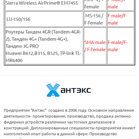
Sierra Wireless AirPrime® EM7455
female
male
MS-156 /
F-male/F-
LU-150/156
F-female
male
Роутеры Тандем 4GR (Tandem-4GR-
2), Тандем 4G+ (Tandem-4G+),
SMA-male
F-male/F-
Тандем-3G PRO
/ F-female
male
Huawei B612,B315, B525, TP-link TL-
MR6400
Предприятие “Антэкс” создано в 2006 году. Основное направление
деятельности- проектирование, производство, продажа антенно-
фидерных устройств различных частотных диапазонов и
конструкций. Дипломированные специалисты предприятия имеют
многолетний опыт работы в данной сфере. Производство