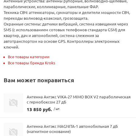
Антенные устройства: антенны рупорные, волноводно-щелевые,
параболические, коллинеарные, панельные ФАР.
Техника СВЧ: аттенюаторы, сумматоры и делители мощности СВЧ,
переходы волновод-коаксиал, грозозащита.
Охранные системы: датчики вибраций, система извещения через
SMS (с использованием сотовых телефонов стандарта GSM) для
квартир, дач и автомобилей, система слежения за
автотранспортом на основе GPS. Контроллеры электронных
ключей.
Все товары категории
Все товары бренда Kroks
Вам может понравиться
Антенна Антэкс VIKA-27 MIMO BOX V2 параболическая
с гермобоксом 27 дБ
13 850 руб.
/ шт.
Антенна Антэкс MAGNITA-1 автомобильная 7 дБ
(магнитное основание)