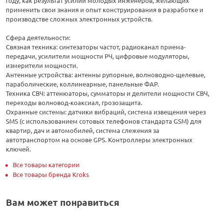
году, как результат усилий молодых инженеров, желающих
применить свои знания и опыт конструирования в разработке и
производстве сложных электронных устройств.
Сфера деятельности:
Связная техника: синтезаторы частот, радиоканал приема-
передачи, усилители мощности РЧ, цифровые модуляторы,
измерители мощности.
Антенные устройства: антенны рупорные, волноводно-щелевые,
параболические, коллинеарные, панельные ФАР.
Техника СВЧ: аттенюаторы, сумматоры и делители мощности СВЧ,
переходы волновод-коаксиал, грозозащита.
Охранные системы: датчики вибраций, система извещения через
SMS (с использованием сотовых телефонов стандарта GSM) для
квартир, дач и автомобилей, система слежения за
автотранспортом на основе GPS. Контроллеры электронных
ключей.
Все товары категории
Все товары бренда Kroks
Вам может понравиться