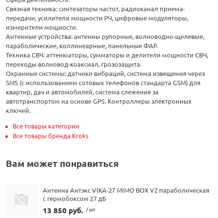
Связная техника: синтезаторы частот, радиоканал приема-
передачи, усилители мощности РЧ, цифровые модуляторы,
измерители мощности.
Антенные устройства: антенны рупорные, волноводно-щелевые,
параболические, коллинеарные, панельные ФАР.
Техника СВЧ: аттенюаторы, сумматоры и делители мощности СВЧ,
переходы волновод-коаксиал, грозозащита.
Охранные системы: датчики вибраций, система извещения через
SMS (с использованием сотовых телефонов стандарта GSM) для
квартир, дач и автомобилей, система слежения за
автотранспортом на основе GPS. Контроллеры электронных
ключей.
Все товары категории
Все товары бренда Kroks
Вам может понравиться
Антенна Антэкс VIKA-27 MIMO BOX V2 параболическая
с гермобоксом 27 дБ
13 850 руб.
/ шт.