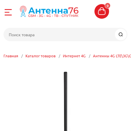
0
Назад
Назад
Назад
Назад
Назад
Назад
Назад
Назад
Назад
Назад
е
4-04-06
Интернет 4G
Усиление сото
Цифровое ТВ
Спутниковое Т
WI-FI сети
Сетевое обор
Кабель
Разъемы, пере
Кронштейны, м
Прочие антен
G
8-04-06
Комплекты для
Комплекты уси
Антенны ТВ
Комплекты спу
Антенны WIFI
Маршрутизато
Кабель телеви
Кабельные сбо
Кронштейны
Антенны для р
Главная
Каталог товаров
Интернет 4G
Антенны 4G LTE\3G\
связи
телеметрии, о
отовой связи
Антенны 4G LT
Делители, отве
Спутниковые ан
Точки доступа W
Коммутаторы
Кабель высоко
Разъемы
Мачты
Репитеры
сумматоры ТВ
Антенны 5G
ТВ
оставка
Модемы 4G
Спутниковые р
Радиомосты WI-
Сетевые адапт
Витая пара
Переходники
Кронштейны дл
Антенны для у
Шнуры HDMI, S
(приемники)
Аксессуары для
е ТВ
Роутеры 4G
Роутеры WI-FI
Powerline
Кабель электр
Пигтейлы, ант
Крепеж и трос
Антенные ком
Комплекты циф
CAM модули
 центр
Встраиваемые
Блоки питания 
Патч-корды
Кабель КВК
USB удлинител
Боксы, ящики, 
Бустеры
ТВ приставки
Конверторы
оборудования