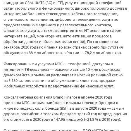
стандартах GSM, UMTS (3G) и LTE), услуги проводной телефонной
связи, мобильного и фиксированного, широкополосного доступа в
Интернет, мобильного телевидения, кабельного телевидения,
спутникового телевидения, цифрового телевидения, услуги по
предоставлению медийного и развлекательного контента,
финансовые услуги, а также конвергентные ИТ-решения в сфере
интернета вещей, мониторинга, автоматизации процессов;
обработки данных и облачных вычислений[. По состоянию на
сентябрь 2020 года компания во всех странах своего присутствия
обслуживала 88 млн абонентов, в России — 78,2 млн абонентов.
Фиксированными услугами МТС — телефонией, доступом в
интернет и ТВ-вещанием — охвачено свыше 10 млн российских
домохозяйств. Компания располагает в России розничной сетью
из 5 180 салонов связи по обслуживанию клиентов, продаже
мобильных устройств и предоставлению финансовых услуг.
Консалтинговая компания Brand Finance в апреле 2020 года
признала МТС вторым наиболее сильным телеком-брендом в
мире по индексу силы бренда (BSI), а в августе 2020 года — самым
дорогим российским телеком-брендом третий год подряд, оценив
его стоимость в 2020 году в 147,96 млрд руб (+21.8 % к 2019 году).
Основное юридическое лицо компании — ПАО «МТС» (полное