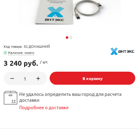
орудование
Встраиваемые 
Сетевые розет
Кабель для ОС 
Обжимные му
Кронштейны дл
Антенные усил
Приставки Смар
Мультисвитчи
Адаптеры WI-FI
SIM инжектор
Грозозащита к
Грозозащита
Детали крепле
Сплиттеры, отв
Усилители ТВ
Обмен Трикол
Ретрансляторы 
Код товара: 3G ДОМАШНИЙ
ереходники, сборки
Адаптеры для 
Шкафы телеко
Инструмент дл
Наличие: много
Аттенюаторы, н
Грозозащита Т
Пульты управл
Аксессуары
3 240 руб.
/ шт.
, мачты, боксы
Грозозащита
HDMI модулят
Комплекты спу
В корзину
интернета
тенны
Аксессуары для
Пульты управле
Не удалось определить ваш город для расчета
доставки
ЖА
Подробнее о доставке
Блоки питания 
Комплектующи