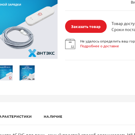
В
Товар досту
Заказать товар
Сроки поста
Не удалось определить ваш гор
Подробнее о доставке
АРАКТЕРИСТИКИ
НАЛИЧИЕ
нета 4G/3G для дачи - самый простой способ организовать WI-F