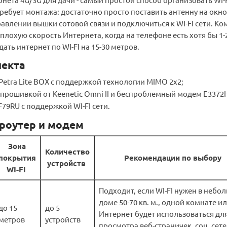
требует монтажа: достаточно просто поставить антенну на окно
равлении вышки сотовой связи и подключиться к WI-FI сети. Ко
плохую скорость Интернета, когда на телефоне есть хотя бы 1-
дать интернет по WI-FI на 15-30 метров.
лекта
Petra Lite BOX с поддержкой технологии MIMO 2x2;
с прошивкой от Keenetic Omni II и беспроблемный модем E3372
79RU с поддержкой WI-FI сети.
роутер и модем
Зона
Количество
покрытия
Рекомендации по выбору
устройств
WI-FI
Подходит, если WI-FI нужен в небо
доме 50-70 кв. м., одной комнате и
до 15
до 5
Интернет будет использоваться дл
метров
устройств
просмотра веб-страничек, соц. сете