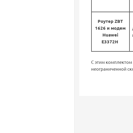
Роутер ZBT
1626 и модем
Huawei
E3372H
С этим комплектом
неограниченной ск