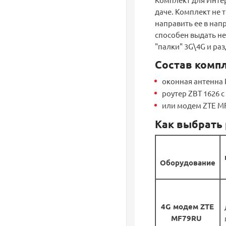
даче. Комплект не 
направить ее в нап
способен выдать не
"палки" 3G\4G и раз
Состав комп
оконная антенна 
роутер ZBT 1626 
или модем ZTE MF
Как выбрать 
Оборудование
4G модем ZTE
MF79RU