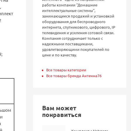
работы компании "Домашние
,
интеллектуальные системы",
мплект
занимающееся продажей и установкой
2
оборудования для беспроводного
интернета, спутникового, цифрового, IP
телевидения и усиления сотовой связи.
Компания сотрудничает только с
надежными поставщиками,
удовлетворяющими покупателей по
H;
цене и по качеству.
Все товары категории
Все товары бренда Антенна76
Вам может
льшом
понравиться
ли
я
й,
Комплект с Netcraze