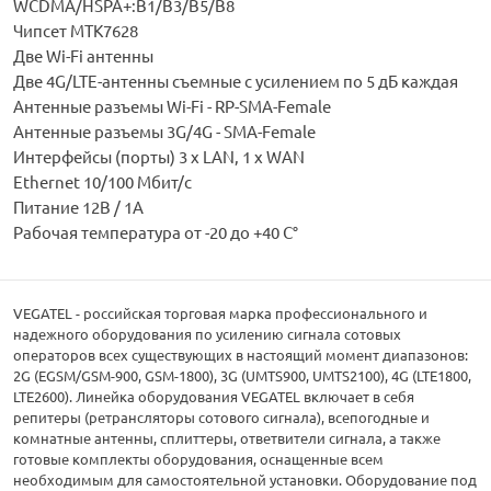
WCDMA/HSPA+:B1/В3/В5/B8
Чипсет MTK7628
Две Wi-Fi антенны
Две 4G/LTE-антенны съемные с усилением по 5 дБ каждая
Антенные разъемы Wi-Fi - RP-SMA-Female
Антенные разъемы 3G/4G - SMA-Female
Интерфейсы (порты) 3 х LAN, 1 x WAN
Ethernet 10/100 Мбит/с
Питание 12В / 1А
Рабочая температура от -20 до +40 С°
VEGATEL - российская торговая марка профессионального и
надежного оборудования по усилению сигнала сотовых
операторов всех существующих в настоящий момент диапазонов:
2G (EGSM/GSM-900, GSM-1800), 3G (UMTS900, UMTS2100), 4G (LTE1800,
LTE2600). Линейка оборудования VEGATEL включает в себя
репитеры (ретрансляторы сотового сигнала), всепогодные и
комнатные антенны, сплиттеры, ответвители сигнала, а также
готовые комплекты оборудования, оснащенные всем
необходимым для самостоятельной установки. Оборудование под