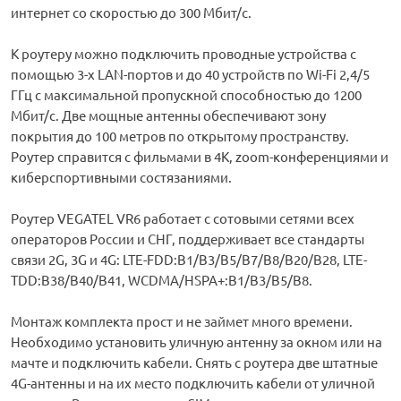
интернет со скоростью до 300 Мбит/с.
К роутеру можно подключить проводные устройства с
помощью 3-х LAN-портов и до 40 устройств по Wi-Fi 2,4/5
ГГц с максимальной пропускной способностью до 1200
Мбит/с. Две мощные антенны обеспечивают зону
покрытия до 100 метров по открытому пространству.
Роутер справится с фильмами в 4К, zoom-конференциями и
киберспортивными состязаниями.
Роутер VEGATEL VR6 работает с сотовыми сетями всех
операторов России и СНГ, поддерживает все стандарты
связи 2G, 3G и 4G: LTE-FDD:B1/B3/В5/B7/B8/B20/B28, LTE-
TDD:B38/B40/B41, WCDMA/HSPA+:B1/В3/В5/B8.
Монтаж комплекта прост и не займет много времени.
Необходимо установить уличную антенну за окном или на
мачте и подключить кабели. Снять с роутера две штатные
4G-антенны и на их место подключить кабели от уличной