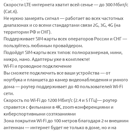
Скорости LTE-интернета хватит всей семье — до 300 Мбит/с
(Cat.6).
Не нужно замерять сигнал — работает во всех частотных
диапазонах и со всеми стандартами связи 2G, 3G, 4G (на
территории РФ и СНГ).
Поддерживает SIM-карты всех операторов России и СНГ —
пользуйтесь любимым провайдером.
Подойдут SIM-карты всех типов: полноразмерная, мини,
микро, нано. Адаптеры уже в комплекте!
Wi-Fi и проводное подключение
Вы сможете подключить все ваши устройства — от
ноутбука и планшета до камер видеонаблюдения и умного
дома — роутер поддерживает до 40 пользователей Wi-Fi
сети.
Скорость по Wi-Fi до 1200 Мбит/с (2.4 и 5 ГГц)— роутер
справится с фильмами в 4К, zoom-конференциями и
киберспортивными созтязаниями
Зона покрытия Wi-Fi до 100 метров благодаря 2-м внешним
антеннам — интернет будет не только в доме, но и на