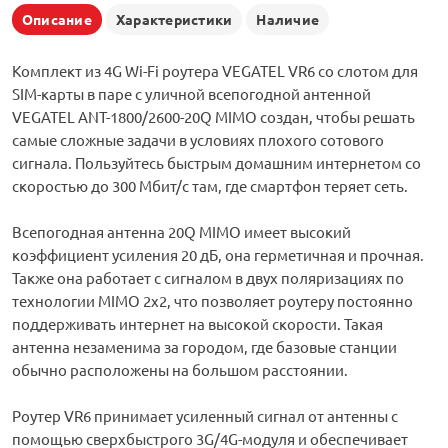
Описание
Характеристики
Наличие
Комплект из 4G Wi-Fi роутера VEGATEL VR6 со слотом для
SIM-карты в паре с уличной всепогодной антенной
VEGATEL ANT-1800/2600-20Q MIMO создан, чтобы решать
самые сложные задачи в условиях плохого сотового
сигнала. Пользуйтесь быстрым домашним интернетом со
скоростью до 300 Мбит/с там, где смартфон теряет сеть.
Всепогодная антенна 20Q MIMO имеет высокий
коэффициент усиления 20 дБ, она герметичная и прочная.
Также она работает с сигналом в двух поляризациях по
технологии MIMO 2х2, что позволяет роутеру постоянно
поддерживать интернет на высокой скорости. Такая
антенна незаменима за городом, где базовые станции
обычно расположены на большом расстоянии.
Роутер VR6 принимает усиленный сигнал от антенны с
помощью сверхбыстрого 3G/4G-модуля и обеспечивает