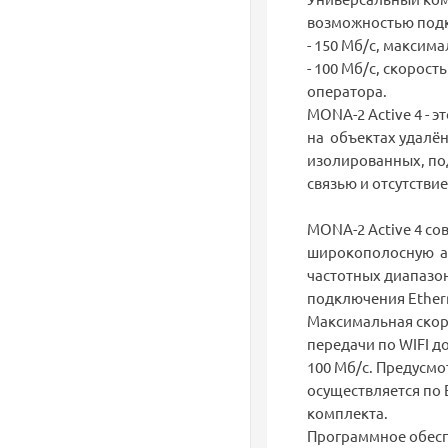
возможностью подк
- 150 Мб/с, максима
- 100 Мб/с, скорость
оператора.
MONA-2 Active 4 - 
на объектах удалён
изолированных, по
связью и отсутстви
MONA-2 Active 4 со
широкополосную а
частотных диапазон
подключения Ethern
Максимальная скоро
передачи по WIFI до
100 Мб/с. Предусмо
осуществляется по 
комплекта.
Программное обеспе