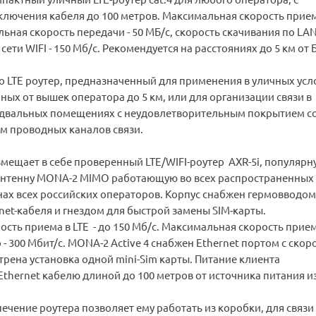
лючения кабеля до 100 метров. Максимальная скорость прием
льная скорость передачи - 50 МБ/с, скорость скачивания по LA
 сети WIFI - 150 Мб/с. Рекомендуется на расстояниях до 5 км от 
это LTE роутер, предназначенный для применения в уличных усл
ных от вышек оператора до 5 км, или для организации связи в
двальных помещениях с неудовлетворительным покрытием с
ем проводных каналов связи.
вмещает в себе проверенный LTE/WIFI-роутер AXR-5i, популярн
нтенну MONA-2 MIMO работающую во всех распространенных
ах всех российских операторов. Корпус снабжен гермовводом
et-кабеля и гнездом для быстрой замены SIM-карты.
сть приема в LTE - до 150 Мб/с. Максимальная скорость прие
 - 300 Мбит/с. MONA-2 Active 4 снабжен Ethernet портом с скор
трена установка одной mini-Sim карты. Питание клиента
Ethernet кабелю длиной до 100 метров от источника питания и
чение роутера позволяет ему работать из коробки, для связи 