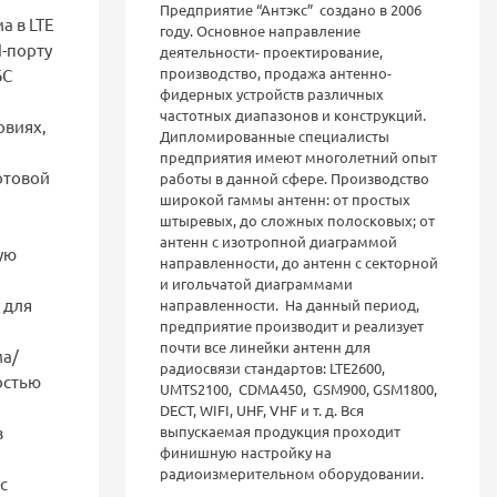
Предприятие “Антэкс” создано в 2006
а в LTE
году. Основное направление
N-порту
деятельности- проектирование,
производство, продажа антенно-
БС
фидерных устройств различных
частотных диапазонов и конструкций.
овиях,
Дипломированные специалисты
предприятия имеют многолетний опыт
отовой
работы в данной сфере. Производство
широкой гаммы антенн: от простых
штыревых, до сложных полосковых; от
антенн с изотропной диаграммой
ую
направленности, до антенн с секторной
и игольчатой диаграммами
 для
направленности. На данный период,
предприятие производит и реализует
почти все линейки антенн для
ма/
радиосвязи стандартов: LTE2600,
остью
UMTS2100, CDMA450, GSM900, GSM1800,
DECT, WIFI, UHF, VHF и т. д. Вся
выпускаемая продукция проходит
з
финишную настройку на
радиоизмерительном оборудовании.
с