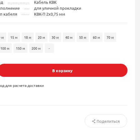
ид
Кабель КВК
сполнение
для уличной прокладки
п кабеля
КВК-П 2x0,75 мм
0 м
15 м
18 м
20 м
30 м
40 м
50 м
60 м
70 м
100 м
150 м
200 м
-
В корзину
од для расчета доставки
Поделиться