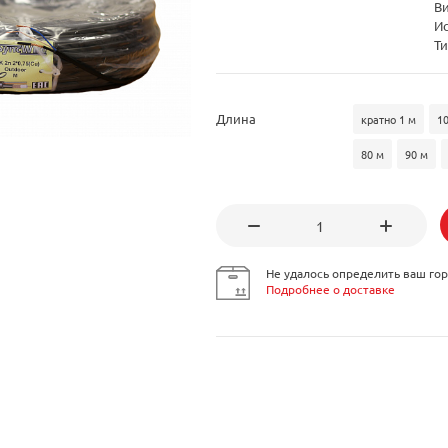
В
И
Ти
Длина
кратно 1 м
1
80 м
90 м
Не удалось определить ваш гор
Подробнее о доставке