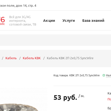
ое поле, дом 14, стр. 4
Всё для 3G/4G
Акции
Услуги
База знаний
интернета,
сотовой связи, ТВ
Кабель
Кабель КВК
Кабель КВК 2П 2х0,75 SyncWire
Код товара: КВК 2П 2х0,75 SyncWire
Нал
Ка
53 руб.
/ м.
П
Б