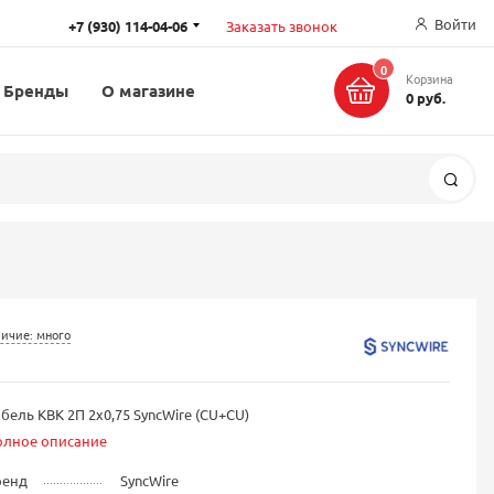
Войти
+7 (930) 114-04-06
Заказать звонок
0
Корзина
Бренды
О магазине
0 руб.
Поис
ичие: много
бель КВК 2П 2х0,75 SyncWire (CU+CU)
олное описание
ренд
SyncWire