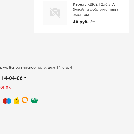
Кабель КВК 2П 2х0,5 LV
SyncWire с облегченным
экраном
40 руб.
/ м.
 ул. Вспольинское поле, дом 14, стр. 4
 114-04-06
вонок