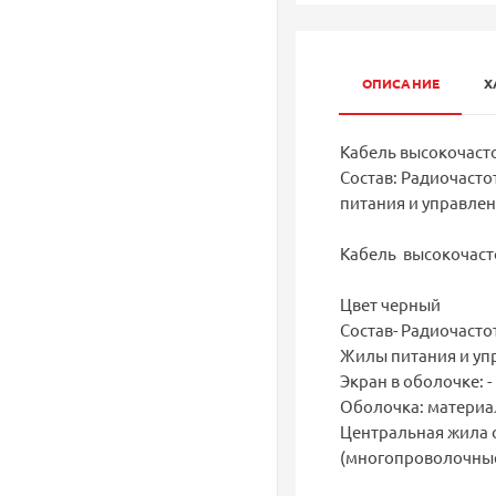
ОПИСАНИЕ
Х
Кабель высокочаст
Состав: Радиочастот
питания и управлени
Кабель высокочаст
Цвет черный
Состав- Радиочастот
Жилы питания и упра
Экран в оболочке: -
Оболочка: материал
Центральная жила 
(многопроволочные