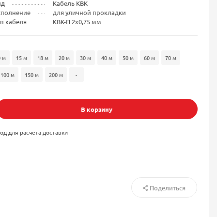
ид
Кабель КВК
сполнение
для уличной прокладки
п кабеля
КВК-П 2x0,75 мм
0 м
15 м
18 м
20 м
30 м
40 м
50 м
60 м
70 м
100 м
150 м
200 м
-
В корзину
од для расчета доставки
Поделиться