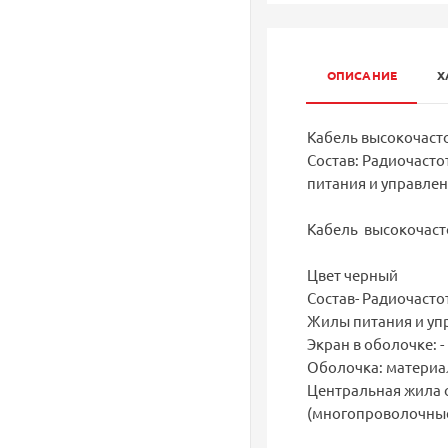
ОПИСАНИЕ
Х
Кабель высокочаст
Состав: Радиочастот
питания и управлени
Кабель высокочаст
Цвет черный
Состав- Радиочастот
Жилы питания и упра
Экран в оболочке: -
Оболочка: материал
Центральная жила 
(многопроволочные