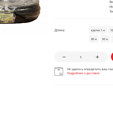
В
И
Ти
Длина
кратно 1 м
1
80 м
90 м
Не удалось определить ваш гор
Подробнее о доставке