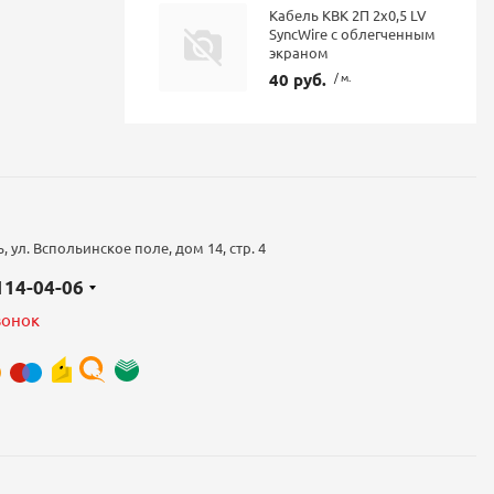
Кабель КВК 2П 2х0,5 LV
SyncWire с облегченным
экраном
40 руб.
/ м.
 ул. Вспольинское поле, дом 14, стр. 4
 114-04-06
вонок