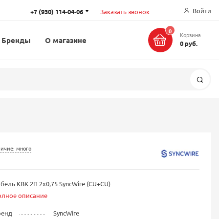
Войти
+7 (930) 114-04-06
Заказать звонок
0
Корзина
Бренды
О магазине
0 руб.
Поис
ичие: много
бель КВК 2П 2х0,75 SyncWire (CU+CU)
олное описание
ренд
SyncWire