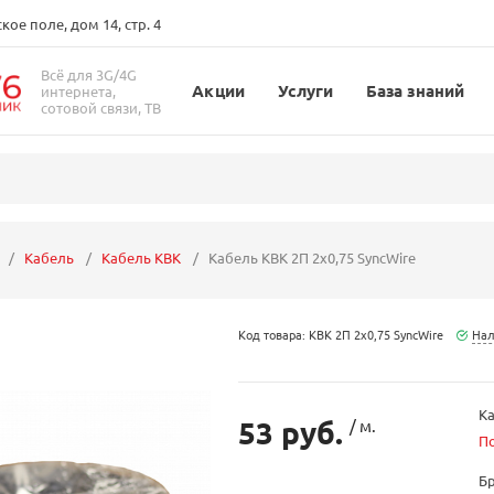
ое поле, дом 14, стр. 4
Всё для 3G/4G
Акции
Услуги
База знаний
интернета,
сотовой связи, ТВ
Кабель
Кабель КВК
Кабель КВК 2П 2х0,75 SyncWire
Код товара: КВК 2П 2х0,75 SyncWire
Нал
Ка
53 руб.
/ м.
П
Б