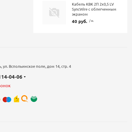
Кабель КВК 2П 2х0,5 LV
SyncWire с облегченным
экраном
40 руб.
/ м.
 ул. Вспольинское поле, дом 14, стр. 4
 114-04-06
вонок