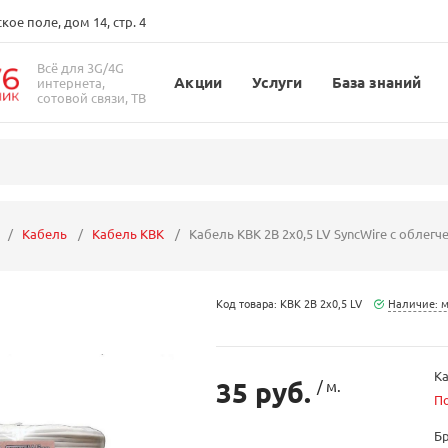
ое поле, дом 14, стр. 4
Всё для 3G/4G
Акции
Услуги
База знаний
интернета,
сотовой связи, ТВ
Кабель
Кабель КВК
Кабель КВК 2В 2х0,5 LV SyncWire с обле
Код товара: КВК 2В 2х0,5 LV
Наличие: 
Ка
35 руб.
/ м.
П
Б