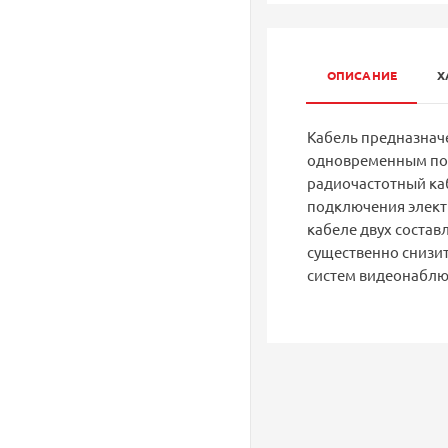
ОПИСАНИЕ
Х
Кабель предназначе
одновременным под
радиочастотный каб
подключения элект
кабеле двух состав
существенно снизи
систем видеонаблю