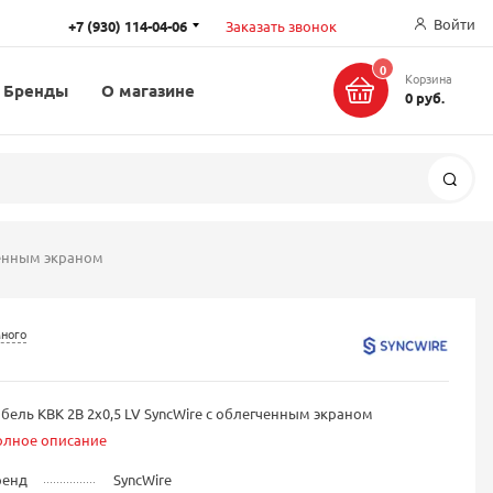
Войти
+7 (930) 114-04-06
Заказать звонок
0
Корзина
Бренды
О магазине
0 руб.
Поис
гченным экраном
много
бель КВК 2В 2х0,5 LV SyncWire с облегченным экраном
олное описание
ренд
SyncWire