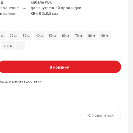
ид
Кабель КВК
сполнение
для внутренней прокладки
п кабеля
КВК-В 2x0,5 мм
0 м
20 м
30 м
40 м
50 м
60 м
70 м
80 м
90 м
200 м
-
В корзину
од для расчета доставки
Поделиться