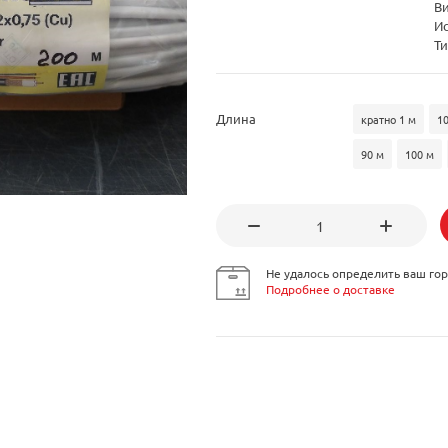
В
И
Ти
Длина
кратно 1 м
1
90 м
100 м
Не удалось определить ваш гор
Подробнее о доставке