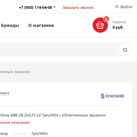
Войти
+7 (930) 114-04-06
Заказать звонок
0
Корзина
Бренды
О магазине
0 руб.
Поис
егченным экраном
 много
бель КВК 2В 2х0,75 LV SyncWire с облегченным экраном
олное описание
ренд
SyncWire