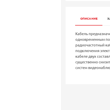
ОПИСАНИЕ
Х
Кабель предназначе
одновременным под
радиочастотный каб
подключения элект
кабеле двух состав
существенно снизи
систем видеонаблю