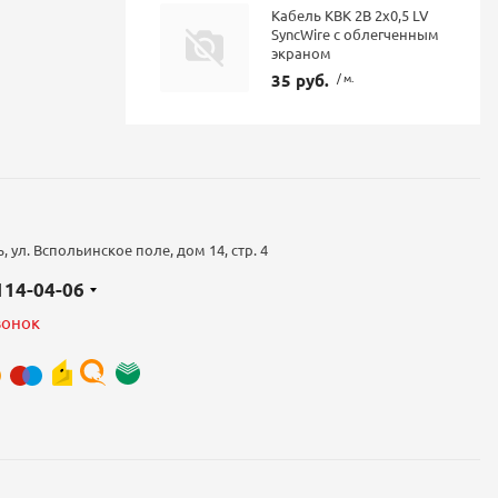
Кабель КВК 2В 2х0,5 LV
SyncWire с облегченным
экраном
35 руб.
/ м.
 ул. Вспольинское поле, дом 14, стр. 4
 114-04-06
вонок