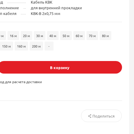
ид
Кабель КВК
сполнение
для внутренней прокладки
п кабеля
КВК-В 2x0,75 мм
0 м
16 м
20 м
30 м
40 м
50 м
60 м
70 м
80 м
150 м
160 м
200 м
-
В корзину
од для расчета доставки
Поделиться