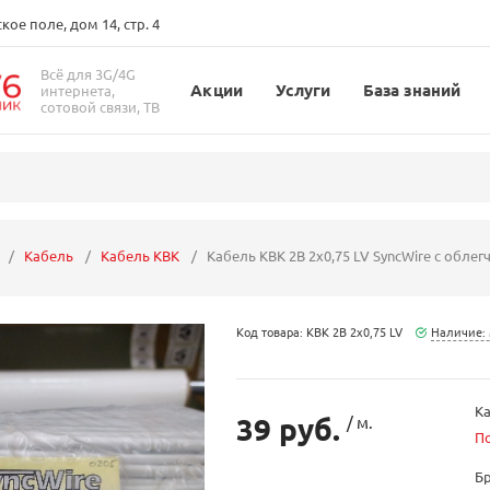
ое поле, дом 14, стр. 4
Всё для 3G/4G
Акции
Услуги
База знаний
интернета,
сотовой связи, ТВ
Кабель
Кабель КВК
Кабель КВК 2В 2х0,75 LV SyncWire с обл
Код товара: КВК 2В 2х0,75 LV
Наличие:
Ка
39 руб.
/ м.
П
Б