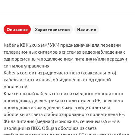
Описание
Характеристики
Наличие
Кабель КВК 2х0.5 мм² УКМ предназначен для передачи
телевизионных сигналов в системах видеонаблюдения с
одновременным подключением питания и/или передачи
сигналов управления.
Кабель состоит из радиочастотного (коаксиального)
кабеля и жил питания, объединенных под единой
оболочкой.
Коаксиальный кабель состоит из медного монолитного
проводника, диэлектрика из полиэтилена PE, внешнего
проводника из омедненных жил в виде оплетки и
оболочки из света стабилизированного полиэтилена PE.
Жила питания (медная) моножила, сечением 0,5 мм² в
изоляции из ПВХ. Общая оболочка из света
стабилизированного полиэтилена PE и диаметром кабеля