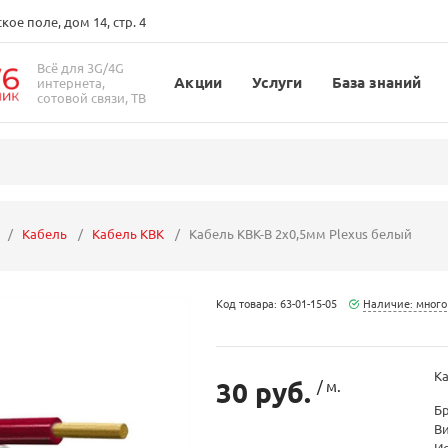
ое поле, дом 14, стр. 4
Всё для 3G/4G
Акции
Услуги
База знаний
интернета,
сотовой связи, ТВ
Кабель
Кабель КВК
Кабель КВК-В 2x0,5мм Plexus белый
Код товара: 63-01-15-05
Наличие: много
Ка
30 руб.
/ м.
Б
В
И