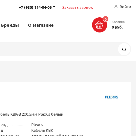
Войти
+7 (930) 114-04-06
Заказать звонок
0
Корзина
Бренды
О магазине
0 руб.
Поис
бель КВК-В 2x0,5мм Plexus белый
ренд
Plexus
ид
Кабель КВК
сполнение
для внутренней прокладки