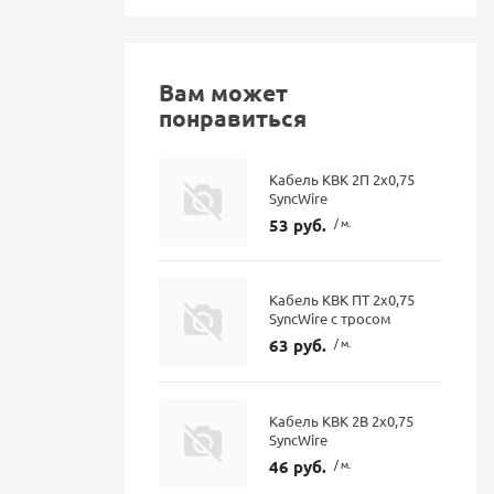
Вам может
понравиться
Кабель КВК 2П 2х0,75
SyncWire
53 руб.
/ м.
Кабель КВК ПТ 2х0,75
SyncWire с тросом
63 руб.
/ м.
Кабель КВК 2В 2х0,75
SyncWire
46 руб.
/ м.