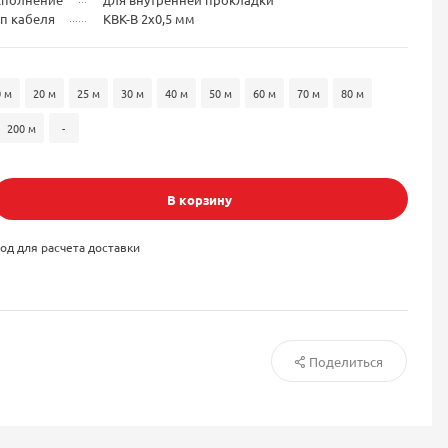
п кабеля
КВК-В 2x0,5 мм
0 м
20 м
25 м
30 м
40 м
50 м
60 м
70 м
80 м
200 м
-
В корзину
од для расчета доставки
Поделиться