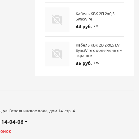
Кабель КВК 2П 2х0,5
SyncWire
44 руб.
/ м.
Кабель КВК 2В 2х0,5 LV
SyncWire с облегченным
экраном
35 руб.
/ м.
 ул. Вспольинское поле, дом 14, стр. 4
 114-04-06
вонок