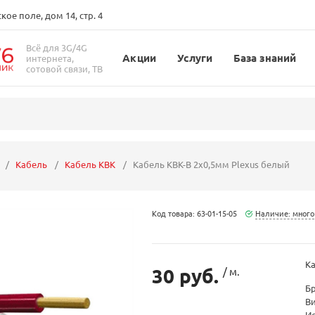
ое поле, дом 14, стр. 4
Всё для 3G/4G
Акции
Услуги
База знаний
интернета,
сотовой связи, ТВ
Кабель
Кабель КВК
Кабель КВК-В 2x0,5мм Plexus белый
Код товара: 63-01-15-05
Наличие: много
Ка
30 руб.
/ м.
Б
В
И