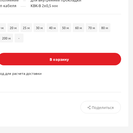
п кабеля
КВК-В 2x0,5 мм
0 м
20 м
25 м
30 м
40 м
50 м
60 м
70 м
80 м
200 м
-
В корзину
од для расчета доставки
Поделиться