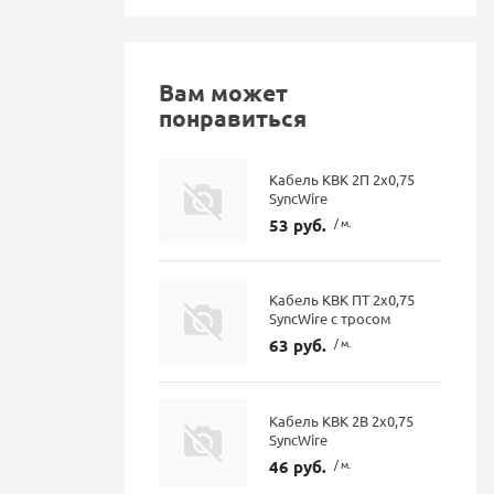
Вам может
понравиться
Кабель КВК 2П 2х0,75
SyncWire
53 руб.
/ м.
Кабель КВК ПТ 2х0,75
SyncWire с тросом
63 руб.
/ м.
Кабель КВК 2В 2х0,75
SyncWire
46 руб.
/ м.