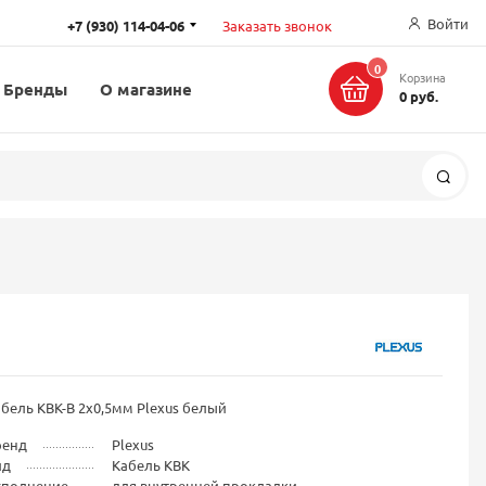
Войти
+7 (930) 114-04-06
Заказать звонок
0
Корзина
Бренды
О магазине
0 руб.
Поис
бель КВК-В 2x0,5мм Plexus белый
ренд
Plexus
ид
Кабель КВК
сполнение
для внутренней прокладки