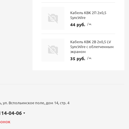
Кабель КВК 2П 2х0,5
SyncWire
44 руб.
/ м.
Кабель КВК 2В 2х0,5 LV
SyncWire с облегченным
экраном
35 руб.
/ м.
 ул. Вспольинское поле, дом 14, стр. 4
 114-04-06
вонок