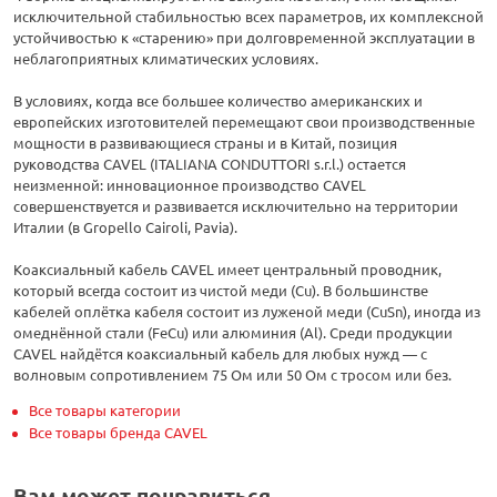
исключительной стабильностью всех параметров, их комплексной
устойчивостью к «старению» при долговременной эксплуатации в
неблагоприятных климатических условиях.
В условиях, когда все большее количество американских и
европейских изготовителей перемещают свои производственные
мощности в развивающиеся страны и в Китай, позиция
руководства CAVEL (ITALIANA CONDUTTORI s.r.l.) остается
неизменной: инновационное производство CAVEL
совершенствуется и развивается исключительно на территории
Италии (в Gropello Cairoli, Pavia).
Коаксиальный кабель CAVEL имеет центральный проводник,
который всегда состоит из чистой меди (Cu). В большинстве
кабелей оплётка кабеля состоит из луженой меди (CuSn), иногда из
омеднённой стали (FeCu) или алюминия (Al). Среди продукции
CAVEL найдётся коаксиальный кабель для любых нужд — с
волновым сопротивлением 75 Ом или 50 Ом с тросом или без.
Все товары категории
Все товары бренда CAVEL
Вам может понравиться