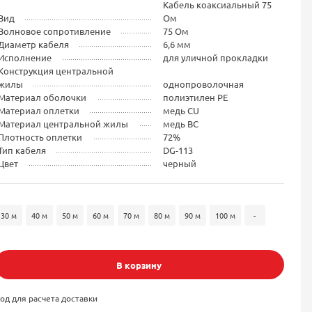
Кабель коаксиальный 75
Вид
Ом
Волновое сопротивление
75 Ом
Диаметр кабеля
6,6 мм
Исполнение
для уличной прокладки
Конструкция центральной
жилы
однопроволочная
Материал оболочки
полиэтилен PE
Материал оплетки
медь CU
Материал центральной жилы
медь BC
Плотность оплетки
72%
Тип кабеля
DG-113
Цвет
черный
30 м
40 м
50 м
60 м
70 м
80 м
90 м
100 м
-
В корзину
од для расчета доставки