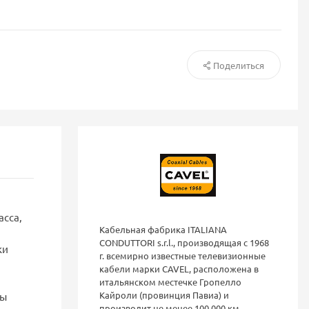
Поделиться
асса,
Кабельная фабрика ITALIANA
CONDUTTORI s.r.l., производящая с 1968
ки
г. всемирно известные телевизионные
кабели марки CAVEL, расположена в
итальянском местечке Гропелло
Кайроли (провинция Павиа) и
лы
производит не менее 100 000 км