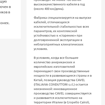
ющую
высококачественного кабеля в год
ючен в
(около 400 км/день).
иков в
Фабрика специализируется на выпуске
кабелей, отличающихся
помех.
исключительной стабильностью всех
параметров, их комплексной
устойчивостью к «старению» при
долговременной эксплуатации в
неблагоприятных климатических
условиях.
В условиях, когда все большее
количество американских и
европейских изготовителей
перемещают свои производственные
мощности в развивающиеся страны и в
Китай, позиция руководства CAVEL
(ITALIANA CONDUTTORI s.r.l.) остается
неизменной: инновационное
производство CAVEL совершенствуется
и развивается исключительно на
территории Италии (в Gropello Cairoli,