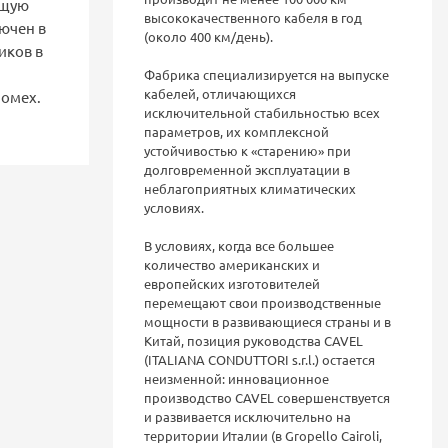
ющую
высококачественного кабеля в год
ючен в
(около 400 км/день).
иков в
Фабрика специализируется на выпуске
кабелей, отличающихся
помех.
исключительной стабильностью всех
параметров, их комплексной
устойчивостью к «старению» при
долговременной эксплуатации в
неблагоприятных климатических
условиях.
В условиях, когда все большее
количество американских и
европейских изготовителей
перемещают свои производственные
мощности в развивающиеся страны и в
Китай, позиция руководства CAVEL
(ITALIANA CONDUTTORI s.r.l.) остается
неизменной: инновационное
производство CAVEL совершенствуется
и развивается исключительно на
территории Италии (в Gropello Cairoli,