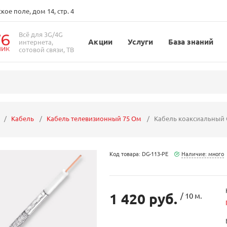
ое поле, дом 14, стр. 4
Всё для 3G/4G
Акции
Услуги
База знаний
интернета,
сотовой связи, ТВ
Кабель
Кабель телевизионный 75 Ом
Кабель коаксиальный 
Код товара: DG-113-PE
Наличие: много
1 420 руб.
/ 10 м.