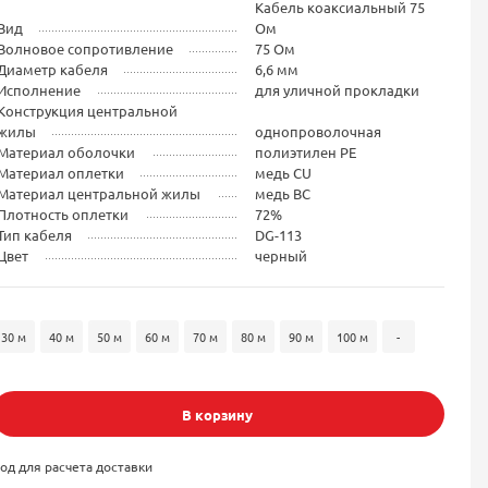
Кабель коаксиальный 75
Вид
Ом
Волновое сопротивление
75 Ом
Диаметр кабеля
6,6 мм
Исполнение
для уличной прокладки
Конструкция центральной
жилы
однопроволочная
Материал оболочки
полиэтилен PE
Материал оплетки
медь CU
Материал центральной жилы
медь BC
Плотность оплетки
72%
Тип кабеля
DG-113
Цвет
черный
30 м
40 м
50 м
60 м
70 м
80 м
90 м
100 м
-
В корзину
од для расчета доставки