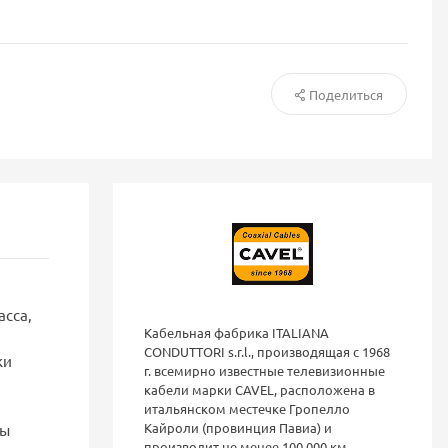
Поделиться
асса,
Кабельная фабрика ITALIANA
CONDUTTORI s.r.l., производящая с 1968
ки
г. всемирно известные телевизионные
кабели марки CAVEL, расположена в
итальянском местечке Гропелло
Кайроли (провинция Павиа) и
лы
производит не менее 100 000 км