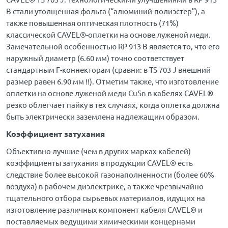
B стали утолщенная фольга (“алюминий-полиэстер”), а
также повышенная оптическая плотность (71%)
классической CAVEL®-оплетки на основе луженой меди.
Замечательной особенностью RP 913 B является то, что его
наружный диаметр (6.60 мм) точно соответствует
стандартным F-коннекторам (сравни: в TS 703 J внешний
размер равен 6.90 мм !!). Отметим также, что изготовление
оплетки на основе луженой меди CuSn в кабелях CAVEL®
резко облегчает пайку в тех случаях, когда оплетка должна
быть электрически заземлена надлежащим образом.
Коэффициент затухания
Объективно лучшие (чем в других марках кабелей)
коэффициенты затухания в продукции CAVEL® есть
следствие более высокой газонаполненности (более 60%
воздуха) в рабочем диэлектрике, а также чрезвычайно
тщательного отбора сырьевых материалов, идущих на
изготовление различных компонент кабеля CAVEL® и
поставляемых ведущими химическими концернами