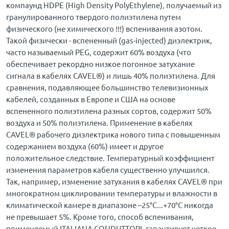
компаунд HDPE (High Density PolyEthylene), получаемый из
гранулированного твердого полиэтилена путем
физического (не химического !!!) вспенивания азотом.
Такой физически - вспененный (gas-injected) диэлектрик,
часто называемый PEG, содержит 60% воздуха (что
обеспечивает рекордно низкое погонное затухание
сигнала в кабелях CAVEL®) и лишь 40% полиэтилена. Для
сравнения, подавляющее большинство телевизионных
кабелей, созданных в Европе и США на основе
вспененного полиэтилена разных сортов, содержит 50%
воздуха и 50% полиэтилена. Применение в кабелях
CAVEL® рабочего диэлектрика нового типа с повышенным
содержанием воздуха (60%) имеет и другое
положительное следствие. Температурный коэффициент
изменения параметров кабеля существенно улучшился.
Так, например, изменение затухания в кабелях CAVEL® при
многократном циклировании температуры и влажности в
климатической камере в диапазоне –25°С...+70°С никогда
не превышает 5%. Кроме того, способ вспенивания,
применяемый ITALIANA CONDUTTORI, гарантирует четкое