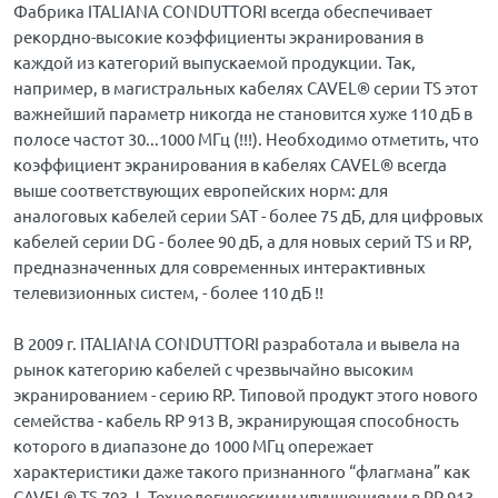
Фабрика ITALIANA CONDUTTORI всегда обеспечивает
рекордно-высокие коэффициенты экранирования в
каждой из категорий выпускаемой продукции. Так,
например, в магистральных кабелях CAVEL® серии TS этот
важнейший параметр никогда не становится хуже 110 дБ в
полосе частот 30...1000 МГц (!!!). Необходимо отметить, что
коэффициент экранирования в кабелях CAVEL® всегда
выше соответствующих европейских норм: для
аналоговых кабелей серии SAT - более 75 дБ, для цифровых
кабелей серии DG - более 90 дБ, а для новых серий TS и RP,
предназначенных для современных интерактивных
телевизионных систем, - более 110 дБ !!
В 2009 г. ITALIANA CONDUTTORI разработала и вывела на
рынок категорию кабелей с чрезвычайно высоким
экранированием - серию RP. Типовой продукт этого нового
семейства - кабель RP 913 B, экранирующая способность
которого в диапазоне до 1000 МГц опережает
характеристики даже такого признанного “флагмана” как
CAVEL® TS 703 J. Технологическими улучшениями в RP 913