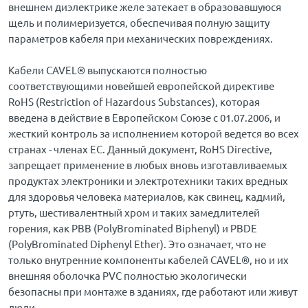
внешнем диэлектрике желе затекает в образовавшуюся
щель и полимеризуется, обеспечивая полную защиту
параметров кабеля при механических повреждениях.
Кабели CAVEL® выпускаются полностью
соответствующими новейшей европейской директиве
RoHS (Restriction of Hazardous Substances), которая
введена в действие в Европейском Союзе с 01.07.2006, и
жесткий контроль за исполнением которой ведется во всех
странах - членах ЕС. Данный документ, RoHS Directive,
запрещает применение в любых вновь изготавливаемых
продуктах электроники и электротехники таких вредных
для здоровья человека материалов, как свинец, кадмий,
ртуть, шестивалентный хром и таких замедлителей
горения, как PBB (PolyBrominated Biphenyl) и PBDE
(PolyBrominated Diphenyl Ether). Это означает, что не
только внутренние компоненты кабелей CAVEL®, но и их
внешняя оболочка PVC полностью экологически
безопасны при монтаже в зданиях, где работают или живут
люди.