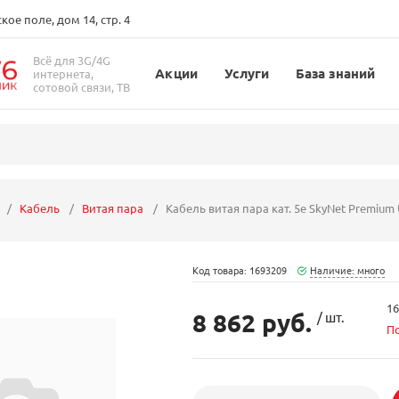
ое поле, дом 14, стр. 4
Всё для 3G/4G
Акции
Услуги
База знаний
интернета,
сотовой связи, ТВ
Кабель
Витая пара
Кабель витая пара кат. 5е SkyNet Premium 
Код товара: 1693209
Наличие: много
16
8 862 руб.
/ шт.
П