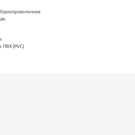
: Однопроволочная
едь
т
: ПВХ (PVC)