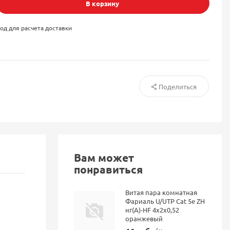
В корзину
од для расчета доставки
Поделиться
Вам может
понравиться
Витая пара комнатная
Фариаль U/UTP Cat 5e ZH
нг(А)-HF 4x2x0,52
оранжевый
/ м.