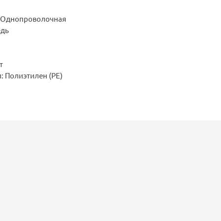
: Однопроволочная
едь
т
: Полиэтилен (PE)