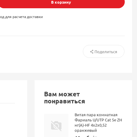
В корзину
од для расчета доставки
Поделиться
Вам может
понравиться
Витая пара комнатная
Фариаль U/UTP Cat 5e ZH
нг(А)-HF 4x2x0,52
оранжевый
/ м.