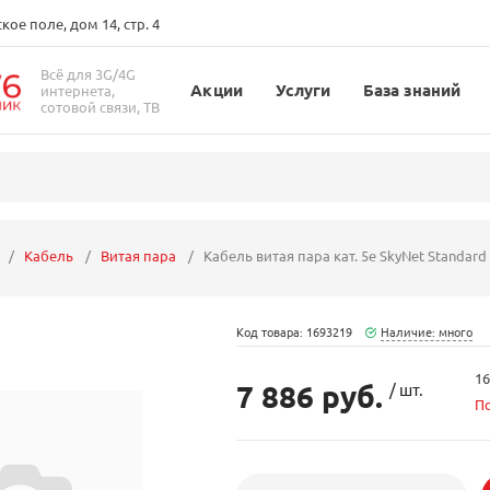
ое поле, дом 14, стр. 4
Всё для 3G/4G
Акции
Услуги
База знаний
интернета,
сотовой связи, ТВ
Кабель
Витая пара
Кабель витая пара кат. 5е SkyNet Standard 
Код товара: 1693219
Наличие: много
16
7 886 руб.
/ шт.
П