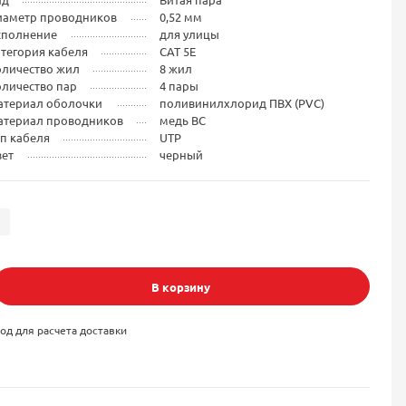
иаметр проводников
0,52 мм
сполнение
для улицы
тегория кабеля
CAT 5E
оличество жил
8 жил
личество пар
4 пары
атериал оболочки
поливинилхлорид ПВХ (PVC)
атериал проводников
медь BC
п кабеля
UTP
вет
черный
В корзину
од для расчета доставки