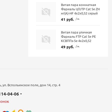
Витая пара комнатная
Фариаль U/UTP Cat 5e ZH
нг(А)-HF 4x2x0,52 серый
41 руб.
/ м.
Витая пара уличная
Фариаль FTP Cat 5е PE
КСВППэ-5е 4х2х0,52
49 руб.
/ м.
 ул. Вспольинское поле, дом 14, стр. 4
 114-04-06
вонок