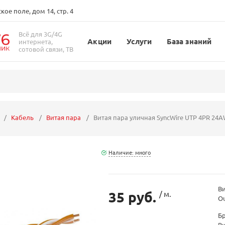
ое поле, дом 14, стр. 4
Всё для 3G/4G
Акции
Услуги
База знаний
интернета,
сотовой связи, ТВ
Кабель
Витая пара
Витая пара уличная SyncWire UTP 4PR 24A
Наличие: много
Ви
35 руб.
/ м.
O
Б
В