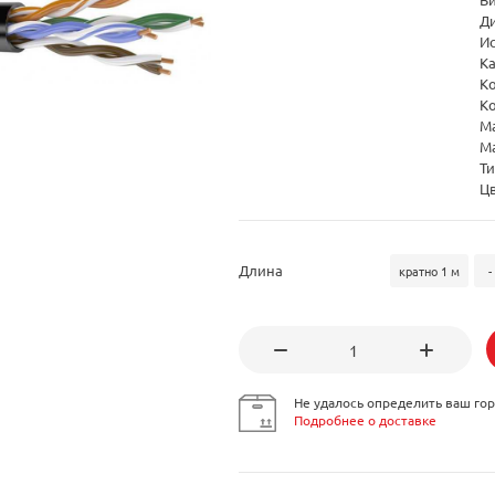
Д
И
Ка
К
Ко
М
М
Ти
Ц
Длина
кратно 1 м
-
Не удалось определить ваш гор
Подробнее о доставке