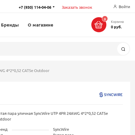
Войти
+7 (930) 114-04-06
Заказать звонок
0
Корзина
Бренды
О магазине
0 руб.
Поис
WG 4*2*0,52 CAT5e Outdoor
тая пара уличная SyncWire UTP 4PR 24AWG 4*2*0,52 CAT5e
utdoor
ренд
SyncWire
ид
Витая пара