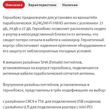
Описание
Характеристики
Наличие
Гермобокс предназначен для установки на кронштейн
параболических 3G/4G/Wi-Fi MIMO антенн с усилением 21
дБ, 24 дБ и 27 дБ. Гермобокс позволяет расположить модем
и роутер в непосредственной близости от антенны, что
сводит потери сигнала в кабеле к минимуму. Герметичный
корпус обеспечивает надежное крепление оборудования и
его защиту от неблагоприятных погодных условий.
К внешним разъёмам SMA (female) пигтейлов,
установленным на корпусе гермобокса, подключаются
антенные кабели параболической сетчатой антенны.
Внутренние разъёмы пигтейлов, установленных в
гермобоксе, представлены в трёх модификациях на выбор:
с разъёмами CRC9 и TS9 для подключения USB модемов;
с разъёмом U.fl для подключения роутера с mini-PCI