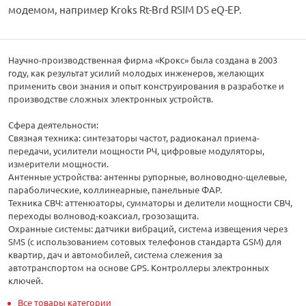
модемом, например Kroks Rt-Brd RSIM DS eQ-EP.
Научно-производственная фирма «Крокс» была создана в 2003
году, как результат усилий молодых инженеров, желающих
применить свои знания и опыт конструирования в разработке и
производстве сложных электронных устройств.
Сфера деятельности:
Связная техника: синтезаторы частот, радиоканал приема-
передачи, усилители мощности РЧ, цифровые модуляторы,
измерители мощности.
Антенные устройства: антенны рупорные, волноводно-щелевые,
параболические, коллинеарные, панельные ФАР.
Техника СВЧ: аттенюаторы, сумматоры и делители мощности СВЧ,
переходы волновод-коаксиал, грозозащита.
Охранные системы: датчики вибраций, система извещения через
SMS (с использованием сотовых телефонов стандарта GSM) для
квартир, дач и автомобилей, система слежения за
автотранспортом на основе GPS. Контроллеры электронных
ключей.
Все товары категории