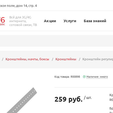
ое поле, дом 14, стр. 4
Всё для 3G/4G
Акции
Услуги
База знаний
интернета,
сотовой связи, ТВ
Кронштейны, мачты, боксы
Кронштейны
Кронштейн регулир
Код товара: R00898
Наличие: много
К
259 руб.
/ шт.
R
Б
В