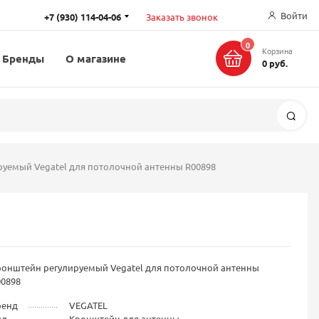
Войти
+7 (930) 114-04-06
Заказать звонок
0
Корзина
Бренды
О магазине
0 руб.
Поис
уемый Vegatel для потолочной антенны R00898
ронштейн регулируемый Vegatel для потолочной антенны
00898
ренд
VEGATEL
ид
Кронштейн для антенны