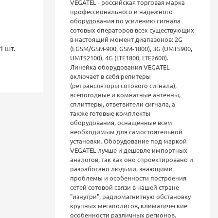
VEGATEL - российская торговая марка
профессионального и надежного
оборудования по усилению сигнала
сотовых операторов всех существующих
в настоящий момент диапазонов: 2G
1 шт.
(EGSM/GSM-900, GSM-1800), 3G (UMTS900,
UMTS2100), 4G (LTE1800, LTE2600).
Линейка оборудования VEGATEL
включает в себя репитеры
(ретрансляторы сотового сигнала),
всепогодные и комнатные антенны,
сплиттеры, ответвители сигнала, а
также готовые комплекты
оборудования, оснащенные всем
необходимым для самостоятельной
установки. Оборудование под маркой
VEGATEL лучше и дешевле импортных
аналогов, так как оно спроектировано и
разработано людьми, знающими
проблемы и особенности построения
сетей сотовой связи в нашей стране
"изнутри", радиомагнитную обстановку
крупных мегаполисов, климатические
особенности различных регионов.